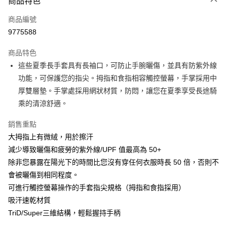
商品特色
LINE Pay
商品編號
Apple Pay
9775588
AFTEE先享後付
相關說明
商品特色
【關於「AFTEE先享後付」】
這些夏季長手套具有長袖口，可防止手腕曬傷，並具有防紫外線
ATM付款
AFTEE先享後付是「在收到商品之後才付款」的支付方式。 讓您購物簡單
功能，可保護您的指尖。拇指和食指相容觸控螢幕，手掌採用中
便利好安心！
１．簡單：不需註冊會員、不需綁卡、不需儲值。
厚雙層墊。手掌處採用網狀材質，防悶，讓您在夏季享受長途騎
運送方式
２．便利：只要手機號碼，簡訊認證，即可結帳。
乘的清涼舒適。
３．安心：先確認商品／服務後，再付款。
全家取貨付款
銷售重點
每筆NT$60
【「AFTEE先享後付」結帳流程】
１．於結帳方式選擇「AFTEE先享後付」後，將跳轉至「AFTEE先享後付」
大拇指上有微絨，用於擦汗
付款後－全家取貨
結帳頁面，進行簡訊認證並確認金額後，即可完成結帳。
減少導致曬傷和疲勞的紫外線/UPF 值最高為 50+
２．訂單成立數日內，您將收到繳費通知簡訊。
每筆NT$60
除非您暴露在陽光下的時間比您沒有穿任何衣服時長 50 倍，否則不
３．收到繳費通知簡訊後14天內，點擊此簡訊中的連結，可透過四大超商／
ATM／網路銀行／等多元方式進行付款，方視為交易完成。
會被曬傷到相同程度。
7-11取貨付款
※ 請注意：結帳手續完成當下不需立刻繳費，但若您需要取消訂單，請聯絡
可進行觸控螢幕操作的手套指尖規格（拇指和食指採用）
每筆NT$60
購買商品的店家。未經商家同意取消之訂單仍視為有效，需透過AFTEE先享
後付繳納相關費用。
吸汗速乾材質
付款後－7-11取貨
※ 交易是否成功請以「AFTEE先享後付 」之結帳頁面顯示為準，若有關於
TriD/Super三維結構，輕鬆握持手柄
是否繳費成功／繳費後需取消欲退款等相關疑問，請聯繫「AFTEE先享後付
每筆NT$60
客戶支援中心」
https://netprotections.freshdesk.com/support/home