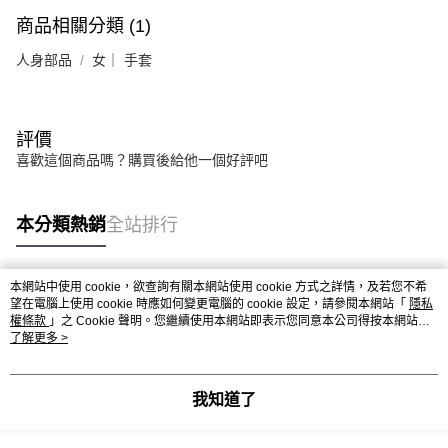
商品相關分類 (1)
人身部品
女｜ 手套
評價
喜歡這個商品嗎？購買後給他一個好評吧
本分類熱銷
全站排行
本網站中使用 cookie，欲查詢有關本網站使用 cookie 方式之詳情，及若您不希
熱門標籤
望在電腦上使用 cookie 時應如何變更電腦的 cookie 設定，請參閱本網站「
隱私
權條款
」之 Cookie 聲明。您繼續使用本網站即表示您同意本公司得按本網站使
用條款之 Cookie 聲明使用 cookie。
了解更多 >
我知道了