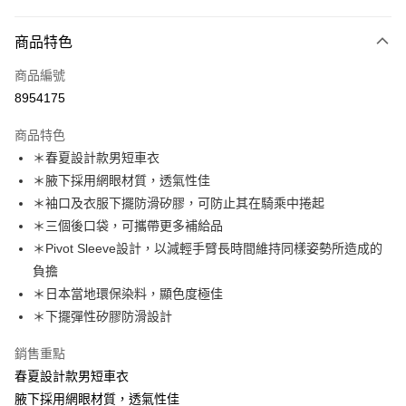
超商取貨付款
商品特色
LINE Pay
商品編號
Apple Pay
8954175
AFTEE先享後付
相關說明
商品特色
【關於「AFTEE先享後付」】
＊春夏設計款男短車衣
ATM付款
AFTEE先享後付是「在收到商品之後才付款」的支付方式。 讓您購物簡單
＊腋下採用網眼材質，透氣性佳
便利好安心！
１．簡單：不需註冊會員、不需綁卡、不需儲值。
＊袖口及衣服下擺防滑矽膠，可防止其在騎乘中捲起
運送方式
２．便利：只要手機號碼，簡訊認證，即可結帳。
＊三個後口袋，可攜帶更多補給品
３．安心：先確認商品／服務後，再付款。
全家取貨付款
＊Pivot Sleeve設計，以減輕手臂長時間維持同樣姿勢所造成的
每筆NT$60
【「AFTEE先享後付」結帳流程】
負擔
１．於結帳方式選擇「AFTEE先享後付」後，將跳轉至「AFTEE先享後付」
＊日本當地環保染料，顯色度極佳
付款後－全家取貨
結帳頁面，進行簡訊認證並確認金額後，即可完成結帳。
２．訂單成立數日內，您將收到繳費通知簡訊。
＊下擺彈性矽膠防滑設計
每筆NT$60
３．收到繳費通知簡訊後14天內，點擊此簡訊中的連結，可透過四大超商／
ATM／網路銀行／等多元方式進行付款，方視為交易完成。
銷售重點
7-11取貨付款
※ 請注意：結帳手續完成當下不需立刻繳費，但若您需要取消訂單，請聯絡
春夏設計款男短車衣
每筆NT$60
購買商品的店家。未經商家同意取消之訂單仍視為有效，需透過AFTEE先享
後付繳納相關費用。
腋下採用網眼材質，透氣性佳