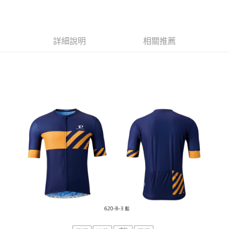
付款後－7-11取貨
※ 交易是否成功請以「AFTEE先享後付 」之結帳頁面顯示為準，若有關於
是否繳費成功／繳費後需取消欲退款等相關疑問，請聯繫「AFTEE先享後付
每筆NT$60
客戶支援中心」
https://netprotections.freshdesk.com/support/home
本島宅配
詳細說明
相關推薦
【注意事項】
１．透過由恩沛科技股份有限公司提供之「AFTEE先享後付」服務完成之交
每筆NT$200
易，需依本服務之必要範圍內提供個人資料，並將交易相關給付款項請求債
權轉讓予恩沛科技股份有限公司。
離島宅配（澎湖、金門、馬祖、小琉球、綠島、蘭嶼）
２．關於個人資料處理事宜，請瀏覽以下網址：
每筆NT$450
https://aftee.tw/terms/#terms3
３．未成年的使用者請事先徵得法定代理人或監護人之同意方可使用
「AFTEE先享後付」，若未經同意申辦者引起之損失，本公司不負相關責
任。
４．使用「AFTEE先享後付」時，將依據個別帳號之用戶狀況，依本公司即
時審查核予不同之上限額度；若仍有額度不足之情形，本公司將視審查結果
請求用戶進行身份認證。
５．嚴禁一人註冊多個帳號或使用他人資訊註冊。若發現惡意使用之情形，
恩沛科技股份有限公司將有權停止該用戶之使用額度並採取法律行動。