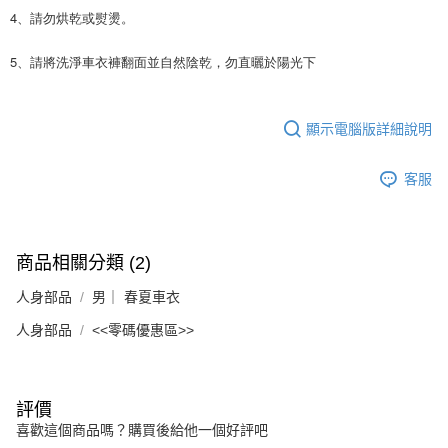
4、請勿烘乾或熨燙。
5、請將洗淨車衣褲翻面並自然陰乾，勿直曬於陽光下
顯示電腦版詳細說明
客服
商品相關分類 (2)
人身部品
男｜ 春夏車衣
人身部品
<<零碼優惠區>>
評價
喜歡這個商品嗎？購買後給他一個好評吧