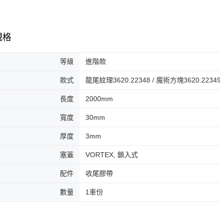
規格
等級
進階款
款式
龍尾紋理3620.22348 / 魔術方塊3620.22349
長度
2000mm
寬度
30mm
厚度
3mm
塞蓋
VORTEX, 鎖入式
配件
收尾膠帶
數量
1車份