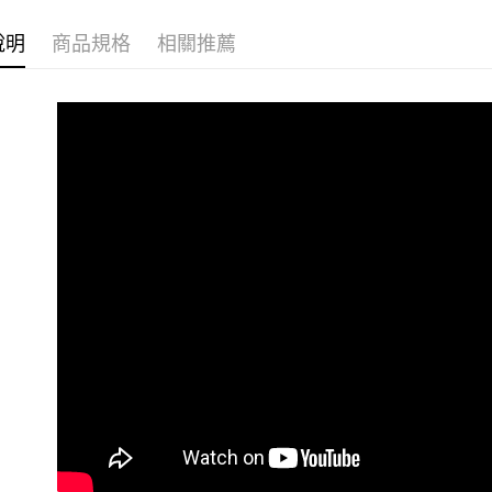
任。
４．使用「
說明
商品規格
相關推薦
即時審查
結果請求
５．嚴禁
形，恩沛
動。