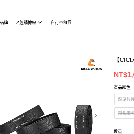
品牌
📍經銷據點
自行車租賃
【CIC
NT$1,
產品顏色
龍尾紋理 
龍鱗圖騰 
數量