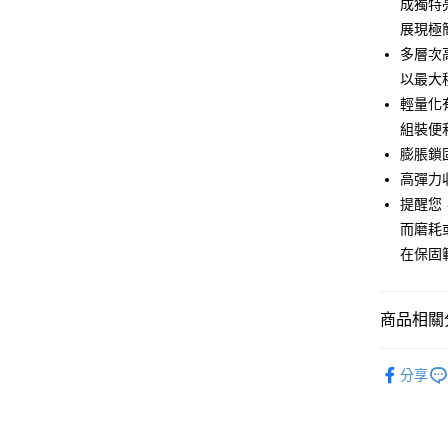
成獨特
１．簡單
２．便利
展現極
運送方式
３．安心
多層次
全家取貨
【「AFT
以最大
每筆NT$6
１．於結帳
輕量化
付」結帳
組裝便
付款後－
２．訂單
３．收到繳
膨脹鎖
每筆NT$6
／ATM／
高彈力
※ 請注意
7-11取貨
絡購買商品
提醒您
先享後付
每筆NT$6
而磨耗
※ 交易是
在保固
是否繳費成
付款後－7
付客戶支
每筆NT$6
【注意事
商品相關分
本島宅配
１．透過由
交易，需
每筆NT$2
車身配件
求債權轉
分享
２．關於
離島宅配
https://aft
每筆NT$4
３．未成
「AFTE