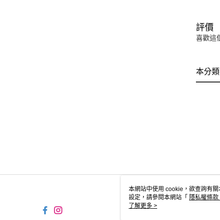
評價
喜歡這
本分類
本網站中使用 cookie，欲查詢有關
設定，請參閱本網站「
隱私權條款
使用 cookie。
了解更多 >