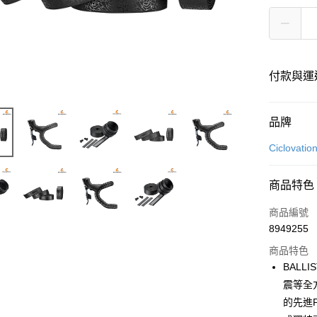
付款與運
付款方式
品牌
信用卡一
Ciclovatio
超商取貨
商品特色
LINE Pay
商品編號
Apple Pay
8949255
商品特色
AFTEE先
BAL
相關說明
【關於「A
震等全
ATM付款
AFTEE
的先進
便利好安