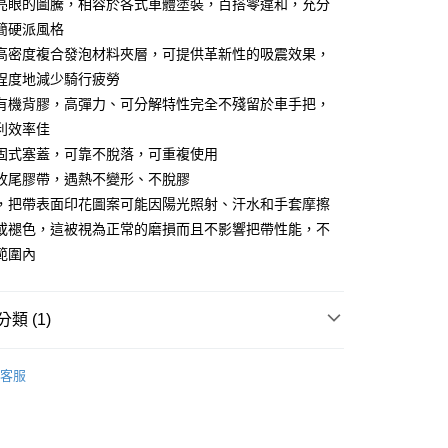
亮眼的圖騰，相容於各式車體塗裝，百搭零違和，充分
：不需註冊會員、不需綁卡、不需儲值。
：只要手機號碼，簡訊認證，即可結帳。
簡硬派風格
：先確認商品／服務後，再付款。
高密度複合發泡材料夾層，可提供革新性的吸震效果，
付款
EE先享後付」結帳流程】
程度地減少騎行疲勞
0
方式選擇「AFTEE先享後付」後，將跳轉至「AFTEE先享後
有機背膠，高彈力、可分解特性完全不殘留於車手把，
頁面，進行簡訊認證並確認金額後，即可完成結帳。
利效率佳
全家取貨
成立數日內，您將收到繳費通知簡訊。
費通知簡訊後14天內，點擊此簡訊中的連結，可透過四大超商
固式塞蓋，可靠不脫落，可重複使用
0
網路銀行／等多元方式進行付款，方視為交易完成。
收尾膠帶，遇熱不變形、不脫膠
：結帳手續完成當下不需立刻繳費，但若您需要取消訂單，請聯
付款
的店家。未經商家同意取消之訂單仍視為有效，需透過AFTEE
，把帶表面印花圖案可能因陽光照射、汗水和手套摩擦
繳納相關費用。
0
或褪色，這被視為正常的磨損而且不影響把帶性能，不
否成功請以「AFTEE先享後付 」之結帳頁面顯示為準，若有關於
範圍內
功／繳費後需取消欲退款等相關疑問，請聯繫「AFTEE先享後
-11取貨
援中心」
https://netprotections.freshdesk.com/support/home
0
項】
類 (1)
恩沛科技股份有限公司提供之「AFTEE先享後付」服務完成之
依本服務之必要範圍內提供個人資料，並將交易相關給付款項請
00
車把帶
讓予恩沛科技股份有限公司。
客服
個人資料處理事宜，請瀏覽以下網址：
（澎湖、金門、馬祖、小琉球、綠島、蘭嶼）
ee.tw/terms/#terms3
50
年的使用者請事先徵得法定代理人或監護人之同意方可使用
E先享後付」，若未經同意申辦者引起之損失，本公司不負相關責