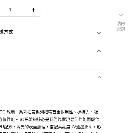
清除
紀錄
送方式
次付款
n
付款
享後付
LISTC 靚麗」系列把帶系列把帶首重耐用性、握持力、吸
FTEE先享後付」】
方位性能。 該把帶的核心是我們為實現最佳性能而優化
先享後付是「在收到商品之後才付款」的支付方式。 讓您購物簡單
PU配方，消光的表面處理，搭配高亮度UV油墨絹印，形
心！