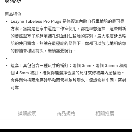
8929067
相關說明
【關於「AFTEE先享後付」】
ATM付款
商品特色
AFTEE先享後付是「在收到商品之後才付款」的支付方式。 讓您購物簡單
便利好安心！
Lezyne Tubeless Pro Plugs 是修復無內胎自行車輪胎的最可靠
１．簡單：不需註冊會員、不需綁卡、不需儲值。
運送方式
方案，無論是在家中還是工作室使用，都是理想選擇。這些創新
２．便利：只要手機號碼，簡訊認證，即可結帳。
３．安心：先確認商品／服務後，再付款。
的蘑菇型塞子能夠填補孔洞並封住輪胎的穿刺，最大限度延長輪
付款後－全家取貨
胎的使用壽命。無論在最極端的條件下，你都可以放心地相信你
每筆NT$60
【「AFTEE先享後付」結帳流程】
的修補會穩固持久，繼續無憂騎行。
１．於結帳方式選擇「AFTEE先享後付」後，將跳轉至「AFTEE先享後付」
付款後－7-11取貨
結帳頁面，進行簡訊認證並確認金額後，即可完成結帳。
２．訂單成立數日內，您將收到繳費通知簡訊。
每筆NT$60
這套工具包包含三種尺寸的補釘：兩個 3mm、兩個 3.5mm 和兩
３．收到繳費通知簡訊後14天內，點擊此簡訊中的連結，可透過四大超商／
ATM／網路銀行／等多元方式進行付款，方視為交易完成。
個 4.5mm 補釘，確保你能選擇合適的尺寸來修補無內胎輪胎。
本島宅配
※ 請注意：結帳手續完成當下不需立刻繳費，但若您需要取消訂單，請聯絡
套件還包括兩塊磨砂墊和兩管補胎片膠水，保證修補牢固，密封
每筆NT$200
購買商品的店家。未經商家同意取消之訂單仍視為有效，需透過AFTEE先享
可靠
後付繳納相關費用。
離島宅配（澎湖、金門、馬祖、小琉球、綠島、蘭嶼）
※ 交易是否成功請以「AFTEE先享後付 」之結帳頁面顯示為準，若有關於
是否繳費成功／繳費後需取消欲退款等相關疑問，請聯繫「AFTEE先享後付
每筆NT$450
客戶支援中心」
https://netprotections.freshdesk.com/support/home
詳細說明
商品規格
相關推薦
【注意事項】
１．透過由恩沛科技股份有限公司提供之「AFTEE先享後付」服務完成之交
易，需依本服務之必要範圍內提供個人資料，並將交易相關給付款項請求債
權轉讓予恩沛科技股份有限公司。