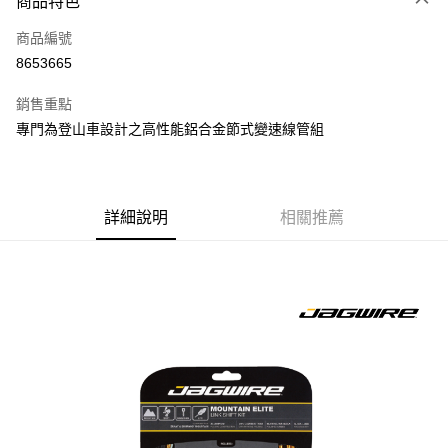
商品特色
LINE Pay
商品編號
Apple Pay
8653665
AFTEE先享後付
相關說明
銷售重點
【關於「AFTEE先享後付」】
專門為登山車設計之高性能鋁合金節式變速線管組
ATM付款
AFTEE先享後付是「在收到商品之後才付款」的支付方式。 讓您購物簡單
便利好安心！
１．簡單：不需註冊會員、不需綁卡、不需儲值。
運送方式
２．便利：只要手機號碼，簡訊認證，即可結帳。
３．安心：先確認商品／服務後，再付款。
詳細說明
相關推薦
全家取貨付款
每筆NT$60
【「AFTEE先享後付」結帳流程】
１．於結帳方式選擇「AFTEE先享後付」後，將跳轉至「AFTEE先享後付」
付款後－全家取貨
結帳頁面，進行簡訊認證並確認金額後，即可完成結帳。
２．訂單成立數日內，您將收到繳費通知簡訊。
每筆NT$60
３．收到繳費通知簡訊後14天內，點擊此簡訊中的連結，可透過四大超商／
ATM／網路銀行／等多元方式進行付款，方視為交易完成。
7-11取貨付款
※ 請注意：結帳手續完成當下不需立刻繳費，但若您需要取消訂單，請聯絡
每筆NT$60
購買商品的店家。未經商家同意取消之訂單仍視為有效，需透過AFTEE先享
後付繳納相關費用。
付款後－7-11取貨
※ 交易是否成功請以「AFTEE先享後付 」之結帳頁面顯示為準，若有關於
是否繳費成功／繳費後需取消欲退款等相關疑問，請聯繫「AFTEE先享後付
每筆NT$60
客戶支援中心」
https://netprotections.freshdesk.com/support/home