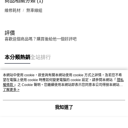
商品相關分類 (1)
維修耗材
煞車線組
評價
喜歡這個商品嗎？購買後給他一個好評吧
本分類熱銷
全站排行
本網站中使用 cookie，欲查詢有關本網站使用 cookie 方式之詳情，及若您不希
熱門標籤
望在電腦上使用 cookie 時應如何變更電腦的 cookie 設定，請參閱本網站「
隱私
權條款
」之 Cookie 聲明。您繼續使用本網站即表示您同意本公司得按本網站使
用條款之 Cookie 聲明使用 cookie。
了解更多 >
我知道了