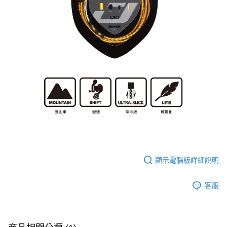
本島宅配
【注意事項】
１．透過由恩沛科技股份有限公司提供之「AFTEE先享後付」服務完成之交
每筆NT$200
易，需依本服務之必要範圍內提供個人資料，並將交易相關給付款項請求債
權轉讓予恩沛科技股份有限公司。
離島宅配（澎湖、金門、馬祖、小琉球、綠島、蘭嶼）
２．關於個人資料處理事宜，請瀏覽以下網址：
每筆NT$450
https://aftee.tw/terms/#terms3
３．未成年的使用者請事先徵得法定代理人或監護人之同意方可使用
「AFTEE先享後付」，若未經同意申辦者引起之損失，本公司不負相關責
任。
４．使用「AFTEE先享後付」時，將依據個別帳號之用戶狀況，依本公司即
時審查核予不同之上限額度；若仍有額度不足之情形，本公司將視審查結果
請求用戶進行身份認證。
５．嚴禁一人註冊多個帳號或使用他人資訊註冊。若發現惡意使用之情形，
恩沛科技股份有限公司將有權停止該用戶之使用額度並採取法律行動。
顯示電腦版詳細說明
客服