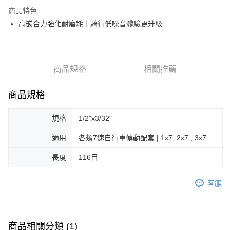
相關說明
商品特色
【關於「AFTEE先享後付」】
高嵌合力強化耐磨耗｜騎行低噪音體驗更升級
ATM付款
AFTEE先享後付是「在收到商品之後才付款」的支付方式。 讓您購物簡單
便利好安心！
１．簡單：不需註冊會員、不需綁卡、不需儲值。
運送方式
２．便利：只要手機號碼，簡訊認證，即可結帳。
３．安心：先確認商品／服務後，再付款。
商品規格
相關推薦
全家取貨付款
每筆NT$60
【「AFTEE先享後付」結帳流程】
商品規格
１．於結帳方式選擇「AFTEE先享後付」後，將跳轉至「AFTEE先享後付」
付款後－全家取貨
結帳頁面，進行簡訊認證並確認金額後，即可完成結帳。
２．訂單成立數日內，您將收到繳費通知簡訊。
每筆NT$60
規格
1/2"x3/32"
３．收到繳費通知簡訊後14天內，點擊此簡訊中的連結，可透過四大超商／
ATM／網路銀行／等多元方式進行付款，方視為交易完成。
7-11取貨付款
適用
各類7速自行車傳動配套 | 1x7, 2x7 , 3x7
※ 請注意：結帳手續完成當下不需立刻繳費，但若您需要取消訂單，請聯絡
每筆NT$60
購買商品的店家。未經商家同意取消之訂單仍視為有效，需透過AFTEE先享
長度
116目
後付繳納相關費用。
付款後－7-11取貨
※ 交易是否成功請以「AFTEE先享後付 」之結帳頁面顯示為準，若有關於
是否繳費成功／繳費後需取消欲退款等相關疑問，請聯繫「AFTEE先享後付
每筆NT$60
客服
客戶支援中心」
https://netprotections.freshdesk.com/support/home
本島宅配
【注意事項】
１．透過由恩沛科技股份有限公司提供之「AFTEE先享後付」服務完成之交
每筆NT$200
易，需依本服務之必要範圍內提供個人資料，並將交易相關給付款項請求債
商品相關分類 (1)