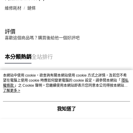
權轉讓予恩沛科技股份有限公司。
離島宅配（澎湖、金門、馬祖、小琉球、綠島、蘭嶼）
２．關於個人資料處理事宜，請瀏覽以下網址：
維修耗材
鏈條
每筆NT$450
https://aftee.tw/terms/#terms3
３．未成年的使用者請事先徵得法定代理人或監護人之同意方可使用
「AFTEE先享後付」，若未經同意申辦者引起之損失，本公司不負相關責
任。
評價
４．使用「AFTEE先享後付」時，將依據個別帳號之用戶狀況，依本公司即
喜歡這個商品嗎？購買後給他一個好評吧
時審查核予不同之上限額度；若仍有額度不足之情形，本公司將視審查結果
請求用戶進行身份認證。
５．嚴禁一人註冊多個帳號或使用他人資訊註冊。若發現惡意使用之情形，
恩沛科技股份有限公司將有權停止該用戶之使用額度並採取法律行動。
本分類熱銷
全站排行
本網站中使用 cookie，欲查詢有關本網站使用 cookie 方式之詳情，及若您不希
熱門標籤
望在電腦上使用 cookie 時應如何變更電腦的 cookie 設定，請參閱本網站「
隱私
權條款
」之 Cookie 聲明。您繼續使用本網站即表示您同意本公司得按本網站使
用條款之 Cookie 聲明使用 cookie。
了解更多 >
我知道了