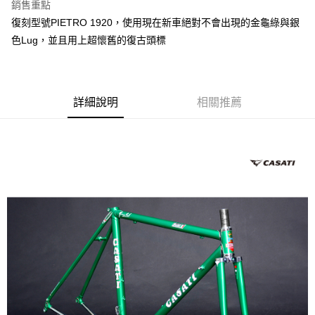
銷售重點
6 期 0 利率 每期
NT$6,066
21家銀行
合作金庫商業銀行
第一商業銀行
復刻型號PIETRO 1920，使用現在新車絕對不會出現的金龜綠與銀
華南商業銀行
彰化商業銀行
12 期 0 利率 每期
NT$3,033
21家銀行
合作金庫商業銀行
第一商業銀行
色Lug，並且用上超懷舊的復古頭標
上海商業儲蓄銀行
台北富邦商業銀行
華南商業銀行
彰化商業銀行
合作金庫商業銀行
第一商業銀行
LINE Pay
國泰世華商業銀行
兆豐國際商業銀行
上海商業儲蓄銀行
台北富邦商業銀行
華南商業銀行
彰化商業銀行
臺灣中小企業銀行
台中商業銀行
國泰世華商業銀行
兆豐國際商業銀行
Apple Pay
上海商業儲蓄銀行
台北富邦商業銀行
匯豐（台灣）商業銀行
華泰商業銀行
臺灣中小企業銀行
台中商業銀行
國泰世華商業銀行
兆豐國際商業銀行
聯邦商業銀行
遠東國際商業銀行
詳細說明
相關推薦
匯豐（台灣）商業銀行
華泰商業銀行
AFTEE先享後付
臺灣中小企業銀行
台中商業銀行
元大商業銀行
永豐商業銀行
聯邦商業銀行
遠東國際商業銀行
相關說明
匯豐（台灣）商業銀行
華泰商業銀行
玉山商業銀行
星展（台灣）商業銀行
元大商業銀行
永豐商業銀行
聯邦商業銀行
遠東國際商業銀行
【關於「AFTEE先享後付」】
台新國際商業銀行
中國信託商業銀行
玉山商業銀行
星展（台灣）商業銀行
ATM付款
AFTEE先享後付是「在收到商品之後才付款」的支付方式。 讓您購物簡單
元大商業銀行
永豐商業銀行
台灣樂天信用卡公司
台新國際商業銀行
中國信託商業銀行
便利好安心！
玉山商業銀行
星展（台灣）商業銀行
１．簡單：不需註冊會員、不需綁卡、不需儲值。
台灣樂天信用卡公司
台新國際商業銀行
中國信託商業銀行
運送方式
２．便利：只要手機號碼，簡訊認證，即可結帳。
台灣樂天信用卡公司
３．安心：先確認商品／服務後，再付款。
本島宅配
每筆NT$200
【「AFTEE先享後付」結帳流程】
１．於結帳方式選擇「AFTEE先享後付」後，將跳轉至「AFTEE先享後付」
離島宅配（澎湖、金門、馬祖、小琉球、綠島、蘭嶼）
結帳頁面，進行簡訊認證並確認金額後，即可完成結帳。
２．訂單成立數日內，您將收到繳費通知簡訊。
每筆NT$450
３．收到繳費通知簡訊後14天內，點擊此簡訊中的連結，可透過四大超商／
ATM／網路銀行／等多元方式進行付款，方視為交易完成。
※ 請注意：結帳手續完成當下不需立刻繳費，但若您需要取消訂單，請聯絡