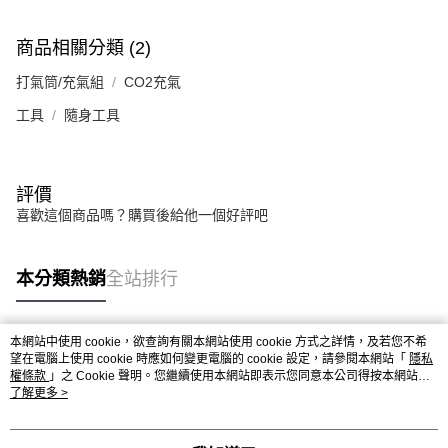
商品相關分類 (2)
打氣筒/充氣組
CO2充氣
工具
隨身工具
評價
喜歡這個商品嗎？購買後給他一個好評吧
本分類熱銷
全站排行
本網站中使用 cookie，欲查詢有關本網站使用 cookie 方式之詳情，及若您不希
熱門標籤
望在電腦上使用 cookie 時應如何變更電腦的 cookie 設定，請參閱本網站「
隱私
權條款
」之 Cookie 聲明。您繼續使用本網站即表示您同意本公司得按本網站使
用條款之 Cookie 聲明使用 cookie。
了解更多 >