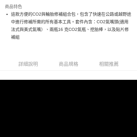
【關於「AFTEE先享後付」】
ATM付款
商品特色
AFTEE先享後付是「在收到商品之後才付款」的支付方式。 讓您購物簡單
便利好安心！
這款方便的CO2與輪胎修補組合包，包含了快速在公路或越野途
１．簡單：不需註冊會員、不需綁卡、不需儲值。
運送方式
中進行修補所需的所有基本工具。套件內含：CO2氣嘴頭(適用
２．便利：只要手機號碼，簡訊認證，即可結帳。
３．安心：先確認商品／服務後，再付款。
法式與美式氣嘴）、兩瓶16 克CO2氣瓶、挖胎棒，以及貼片修
付款後－全家取貨
補組
每筆NT$60
【「AFTEE先享後付」結帳流程】
１．於結帳方式選擇「AFTEE先享後付」後，將跳轉至「AFTEE先享後付」
付款後－7-11取貨
結帳頁面，進行簡訊認證並確認金額後，即可完成結帳。
２．訂單成立數日內，您將收到繳費通知簡訊。
每筆NT$60
３．收到繳費通知簡訊後14天內，點擊此簡訊中的連結，可透過四大超商／
詳細說明
商品規格
相關推薦
ATM／網路銀行／等多元方式進行付款，方視為交易完成。
本島宅配
※ 請注意：結帳手續完成當下不需立刻繳費，但若您需要取消訂單，請聯絡
每筆NT$200
購買商品的店家。未經商家同意取消之訂單仍視為有效，需透過AFTEE先享
後付繳納相關費用。
離島宅配（澎湖、金門、馬祖、小琉球、綠島、蘭嶼）
※ 交易是否成功請以「AFTEE先享後付 」之結帳頁面顯示為準，若有關於
是否繳費成功／繳費後需取消欲退款等相關疑問，請聯繫「AFTEE先享後付
每筆NT$450
客戶支援中心」
https://netprotections.freshdesk.com/support/home
【注意事項】
１．透過由恩沛科技股份有限公司提供之「AFTEE先享後付」服務完成之交
易，需依本服務之必要範圍內提供個人資料，並將交易相關給付款項請求債
權轉讓予恩沛科技股份有限公司。
２．關於個人資料處理事宜，請瀏覽以下網址：