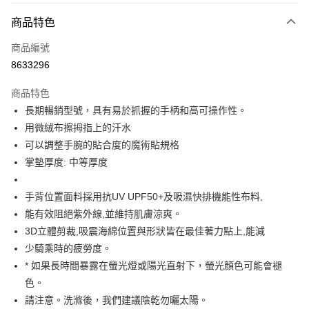
商品特色
LINE Pay
商品編號
Apple Pay
8633296
AFTEE先享後付
相關說明
商品特色
【關於「AFTEE先享後付」】
長期暢銷型號，具有易於抓握的手柄和高可操作性。
ATM付款
AFTEE先享後付是「在收到商品之後才付款」的支付方式。 讓您購物簡單
用微絨布擦拇指上的汗水
便利好安心！
１．簡單：不需註冊會員、不需綁卡、不需儲值。
可以調整手腕的貼合度的魔術貼規格
運送方式
２．便利：只要手機號碼，簡訊認證，即可結帳。
掌墊厚度: 中等厚度
３．安心：先確認商品／服務後，再付款。
全家取貨付款
每筆NT$60
【「AFTEE先享後付」結帳流程】
手背位置面料採用抗UV UPF50+及吸濕快排機能性布料,
１．於結帳方式選擇「AFTEE先享後付」後，將跳轉至「AFTEE先享後付」
能有效阻絕紫外線,並維持肌膚涼爽。
付款後－全家取貨
結帳頁面，進行簡訊認證並確認金額後，即可完成結帳。
２．訂單成立數日內，您將收到繳費通知簡訊。
3D立體剪裁,吸震海綿位置與形狀皆在最佳著力點上,能減
每筆NT$60
３．收到繳費通知簡訊後14天內，點擊此簡訊中的連結，可透過四大超商／
少騎乘時的疲勞度。
ATM／網路銀行／等多元方式進行付款，方視為交易完成。
7-11取貨付款
* 如果長時間暴露在螢光燈或陽光直射下，螢光顏色可能會褪
※ 請注意：結帳手續完成當下不需立刻繳費，但若您需要取消訂單，請聯絡
每筆NT$60
購買商品的店家。未經商家同意取消之訂單仍視為有效，需透過AFTEE先享
色。
後付繳納相關費用。
請注意。洗滌後，我們建議陰乾勿曬太陽。
付款後－7-11取貨
※ 交易是否成功請以「AFTEE先享後付 」之結帳頁面顯示為準，若有關於