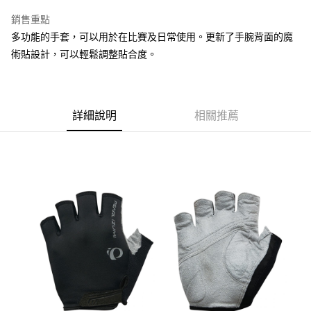
是否繳費成功／繳費後需取消欲退款等相關疑問，請聯繫「AFTEE先享後付
每筆NT$60
銷售重點
客戶支援中心」
https://netprotections.freshdesk.com/support/home
多功能的手套，可以用於在比賽及日常使用。更新了手腕背面的魔
本島宅配
【注意事項】
術貼設計，可以輕鬆調整貼合度。
１．透過由恩沛科技股份有限公司提供之「AFTEE先享後付」服務完成之交
每筆NT$200
易，需依本服務之必要範圍內提供個人資料，並將交易相關給付款項請求債
權轉讓予恩沛科技股份有限公司。
離島宅配（澎湖、金門、馬祖、小琉球、綠島、蘭嶼）
２．關於個人資料處理事宜，請瀏覽以下網址：
每筆NT$450
https://aftee.tw/terms/#terms3
詳細說明
相關推薦
３．未成年的使用者請事先徵得法定代理人或監護人之同意方可使用
「AFTEE先享後付」，若未經同意申辦者引起之損失，本公司不負相關責
任。
４．使用「AFTEE先享後付」時，將依據個別帳號之用戶狀況，依本公司即
時審查核予不同之上限額度；若仍有額度不足之情形，本公司將視審查結果
請求用戶進行身份認證。
５．嚴禁一人註冊多個帳號或使用他人資訊註冊。若發現惡意使用之情形，
恩沛科技股份有限公司將有權停止該用戶之使用額度並採取法律行動。