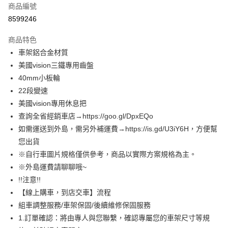
6 期 0 利率 每期
NT$6,433
21家銀行
合作金庫商業銀行
第一商業銀行
商品編號
華南商業銀行
彰化商業銀行
12 期 0 利率 每期
NT$3,216
21家銀行
合作金庫商業銀行
第一商業銀行
8599246
上海商業儲蓄銀行
台北富邦商業銀行
華南商業銀行
彰化商業銀行
合作金庫商業銀行
第一商業銀行
LINE Pay
國泰世華商業銀行
兆豐國際商業銀行
上海商業儲蓄銀行
台北富邦商業銀行
商品特色
華南商業銀行
彰化商業銀行
臺灣中小企業銀行
台中商業銀行
國泰世華商業銀行
兆豐國際商業銀行
車架鋁合金材質
Apple Pay
上海商業儲蓄銀行
台北富邦商業銀行
匯豐（台灣）商業銀行
華泰商業銀行
臺灣中小企業銀行
台中商業銀行
國泰世華商業銀行
兆豐國際商業銀行
美國vision三鐵專用齒盤
聯邦商業銀行
遠東國際商業銀行
匯豐（台灣）商業銀行
華泰商業銀行
AFTEE先享後付
臺灣中小企業銀行
台中商業銀行
元大商業銀行
永豐商業銀行
40mm小板輪
聯邦商業銀行
遠東國際商業銀行
相關說明
匯豐（台灣）商業銀行
華泰商業銀行
玉山商業銀行
星展（台灣）商業銀行
22段變速
元大商業銀行
永豐商業銀行
聯邦商業銀行
遠東國際商業銀行
【關於「AFTEE先享後付」】
台新國際商業銀行
中國信託商業銀行
玉山商業銀行
星展（台灣）商業銀行
ATM付款
美國vision專用休息把
AFTEE先享後付是「在收到商品之後才付款」的支付方式。 讓您購物簡單
元大商業銀行
永豐商業銀行
台灣樂天信用卡公司
台新國際商業銀行
中國信託商業銀行
便利好安心！
查詢全省經銷車店→https://goo.gl/DpxEQo
玉山商業銀行
星展（台灣）商業銀行
１．簡單：不需註冊會員、不需綁卡、不需儲值。
台灣樂天信用卡公司
台新國際商業銀行
中國信託商業銀行
運送方式
如需運送到外島，需另外補運費→https://is.gd/U3iY6H，方便幫
２．便利：只要手機號碼，簡訊認證，即可結帳。
台灣樂天信用卡公司
您出貨
３．安心：先確認商品／服務後，再付款。
本島宅配
※自行車圖片規格僅供參考，商品以實際方案規格為主。
每筆NT$200
【「AFTEE先享後付」結帳流程】
※外島運費請聊聊哦~
１．於結帳方式選擇「AFTEE先享後付」後，將跳轉至「AFTEE先享後付」
離島宅配（澎湖、金門、馬祖、小琉球、綠島、蘭嶼）
結帳頁面，進行簡訊認證並確認金額後，即可完成結帳。
!!注意!!
２．訂單成立數日內，您將收到繳費通知簡訊。
每筆NT$450
【線上購車，到店交車】流程
３．收到繳費通知簡訊後14天內，點擊此簡訊中的連結，可透過四大超商／
組車調整服務/車架保固/後續維修保固服務
ATM／網路銀行／等多元方式進行付款，方視為交易完成。
※ 請注意：結帳手續完成當下不需立刻繳費，但若您需要取消訂單，請聯絡
1.訂單確認：將由專人與您聯繫，確認專屬您的車架尺寸等規
購買商品的店家。未經商家同意取消之訂單仍視為有效，需透過AFTEE先享