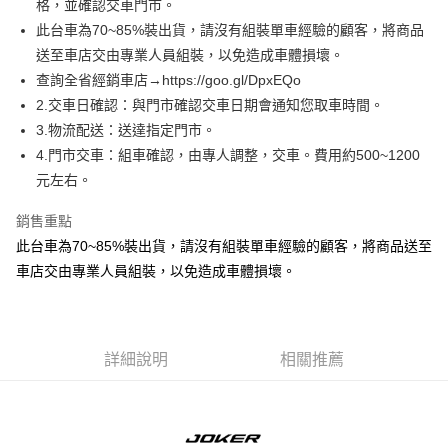
格，並確認交車門市。
後付繳納相關費用。
※ 交易是否成功請以「AFTEE先享後付 」之結帳頁面顯示為準，若有關於
此台車為70~85%裝出貨，請沒有組裝單車經驗的顧客，將商品
是否繳費成功／繳費後需取消欲退款等相關疑問，請聯繫「AFTEE先享後付
送至車店交由專業人員組裝，以免造成車體損壞。
客戶支援中心」
https://netprotections.freshdesk.com/support/home
查詢全省經銷車店→https://goo.gl/DpxEQo
【注意事項】
2.交車日確認：與門市確認交車日期會通知您取車時間。
１．透過由恩沛科技股份有限公司提供之「AFTEE先享後付」服務完成之交
3.物流配送：送達指定門市。
易，需依本服務之必要範圍內提供個人資料，並將交易相關給付款項請求債
權轉讓予恩沛科技股份有限公司。
4.門市交車：組車確認，由專人調整，交車。費用約500~1200
２．關於個人資料處理事宜，請瀏覽以下網址：
元左右。
https://aftee.tw/terms/#terms3
３．未成年的使用者請事先徵得法定代理人或監護人之同意方可使用
銷售重點
「AFTEE先享後付」，若未經同意申辦者引起之損失，本公司不負相關責
任。
此台車為70~85%裝出貨，請沒有組裝單車經驗的顧客，將商品送至
４．使用「AFTEE先享後付」時，將依據個別帳號之用戶狀況，依本公司即
車店交由專業人員組裝，以免造成車體損壞。
時審查核予不同之上限額度；若仍有額度不足之情形，本公司將視審查結果
請求用戶進行身份認證。
５．嚴禁一人註冊多個帳號或使用他人資訊註冊。若發現惡意使用之情形，
恩沛科技股份有限公司將有權停止該用戶之使用額度並採取法律行動。
詳細說明
相關推薦