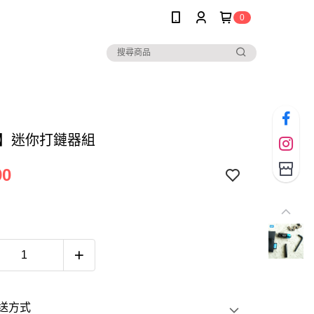
0
C】迷你打鏈器組
90
送方式