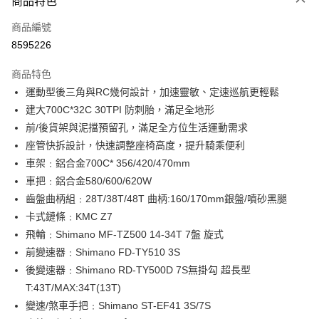
商品特色
6 期 0 利率 每期
NT$1,498
21家銀行
合作金庫商業銀行
第一商業銀行
商品編號
華南商業銀行
彰化商業銀行
12 期 0 利率 每期
NT$749
21家銀行
合作金庫商業銀行
第一商業銀行
8595226
上海商業儲蓄銀行
台北富邦商業銀行
華南商業銀行
彰化商業銀行
合作金庫商業銀行
第一商業銀行
LINE Pay
國泰世華商業銀行
兆豐國際商業銀行
上海商業儲蓄銀行
台北富邦商業銀行
商品特色
華南商業銀行
彰化商業銀行
臺灣中小企業銀行
台中商業銀行
國泰世華商業銀行
兆豐國際商業銀行
運動型後三角與RC幾何設計，加速靈敏、定速巡航更輕鬆
Apple Pay
上海商業儲蓄銀行
台北富邦商業銀行
匯豐（台灣）商業銀行
華泰商業銀行
臺灣中小企業銀行
台中商業銀行
國泰世華商業銀行
兆豐國際商業銀行
建大700C*32C 30TPI 防刺胎，滿足全地形
聯邦商業銀行
遠東國際商業銀行
匯豐（台灣）商業銀行
華泰商業銀行
AFTEE先享後付
臺灣中小企業銀行
台中商業銀行
元大商業銀行
永豐商業銀行
前/後貨架與泥擋預留孔，滿足全方位生活運動需求
聯邦商業銀行
遠東國際商業銀行
相關說明
匯豐（台灣）商業銀行
華泰商業銀行
玉山商業銀行
星展（台灣）商業銀行
座管快拆設計，快速調整座椅高度，提升騎乘便利
元大商業銀行
永豐商業銀行
聯邦商業銀行
遠東國際商業銀行
【關於「AFTEE先享後付」】
台新國際商業銀行
中國信託商業銀行
玉山商業銀行
星展（台灣）商業銀行
ATM付款
車架﹕鋁合金700C* 356/420/470mm
AFTEE先享後付是「在收到商品之後才付款」的支付方式。 讓您購物簡單
元大商業銀行
永豐商業銀行
台灣樂天信用卡公司
台新國際商業銀行
中國信託商業銀行
便利好安心！
車把﹕鋁合金580/600/620W
玉山商業銀行
星展（台灣）商業銀行
１．簡單：不需註冊會員、不需綁卡、不需儲值。
台灣樂天信用卡公司
台新國際商業銀行
中國信託商業銀行
運送方式
齒盤曲柄組﹕28T/38T/48T 曲柄:160/170mm銀盤/噴砂黑腿
２．便利：只要手機號碼，簡訊認證，即可結帳。
台灣樂天信用卡公司
卡式鏈條﹕KMC Z7
３．安心：先確認商品／服務後，再付款。
本島宅配
飛輪﹕Shimano MF-TZ500 14-34T 7盤 旋式
每筆NT$200
【「AFTEE先享後付」結帳流程】
前變速器﹕Shimano FD-TY510 3S
１．於結帳方式選擇「AFTEE先享後付」後，將跳轉至「AFTEE先享後付」
離島宅配（澎湖、金門、馬祖、小琉球、綠島、蘭嶼）
結帳頁面，進行簡訊認證並確認金額後，即可完成結帳。
後變速器﹕Shimano RD-TY500D 7S無掛勾 超長型
２．訂單成立數日內，您將收到繳費通知簡訊。
每筆NT$450
T:43T/MAX:34T(13T)
３．收到繳費通知簡訊後14天內，點擊此簡訊中的連結，可透過四大超商／
變速/煞車手把﹕Shimano ST-EF41 3S/7S
ATM／網路銀行／等多元方式進行付款，方視為交易完成。