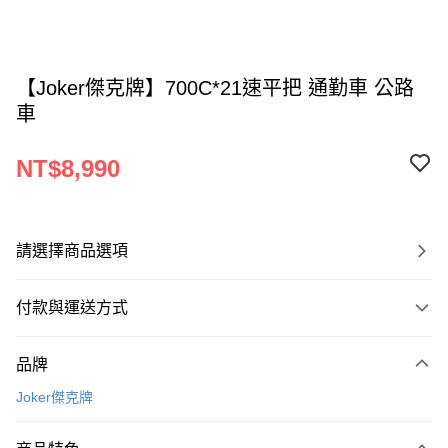
【Joker傑克牌】700C*21速平把 通勤車 公路
車
NT$8,990
請選擇商品選項
付款與運送方式
付款方式
品牌
信用卡一次付款
Joker傑克牌
信用卡分期付款
3 期 0 利率 每期
NT$2,996
21家銀行