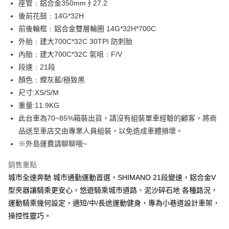
※ 請注意：結帳手續完成當下不需立刻繳費，但若您需要取消訂單，請聯絡
座管﹕鋁合金350mm∮27.2
購買商品的店家。未經商家同意取消之訂單仍視為有效，需透過AFTEE先享
後前花鼓﹕14G*32H
後付繳納相關費用。
※ 交易是否成功請以「AFTEE先享後付 」之結帳頁面顯示為準，若有關於
前後輪框﹕鋁合金雙層輪圈 14G*32H*700C
是否繳費成功／繳費後需取消欲退款等相關疑問，請聯繫「AFTEE先享後付
外胎﹕建大700C*32C 30TPI 防刺胎
客戶支援中心」
https://netprotections.freshdesk.com/support/home
內胎﹕建大700C*32C 氣咀﹕F/V
【注意事項】
段速﹕21段
１．透過由恩沛科技股份有限公司提供之「AFTEE先享後付」服務完成之交
顏色﹕煙灰藍/極致黑
易，需依本服務之必要範圍內提供個人資料，並將交易相關給付款項請求債
權轉讓予恩沛科技股份有限公司。
尺寸:XS/S/M
２．關於個人資料處理事宜，請瀏覽以下網址：
重量:11.9KG
https://aftee.tw/terms/#terms3
此台車為70~85%箱裝出貨，請沒有組裝單車經驗的顧客，將商
３．未成年的使用者請事先徵得法定代理人或監護人之同意方可使用
「AFTEE先享後付」，若未經同意申辦者引起之損失，本公司不負相關責
品送至車店交由專業人員組裝，以免造成車體損壞。
任。
※外島運費請聊聊哦~
４．使用「AFTEE先享後付」時，將依據個別帳號之用戶狀況，依本公司即
時審查核予不同之上限額度；若仍有額度不足之情形，本公司將視審查結果
銷售重點
請求用戶進行身份認證。
５．嚴禁一人註冊多個帳號或使用他人資訊註冊。若發現惡意使用之情形，
城市全速奔馳 城市通勤運動首選，SHIMANO 21段變速，鋁合金V
恩沛科技股份有限公司將有權停止該用戶之使用額度並採取法律行動。
型夾器讓騎乘更安心，悠遊騎乘城市道路、泥沙碎石地 各種路況，
運動騎乘幾何設定，適短/中/長途運動健身，專為小巷道設計車架，
操控性靈巧。