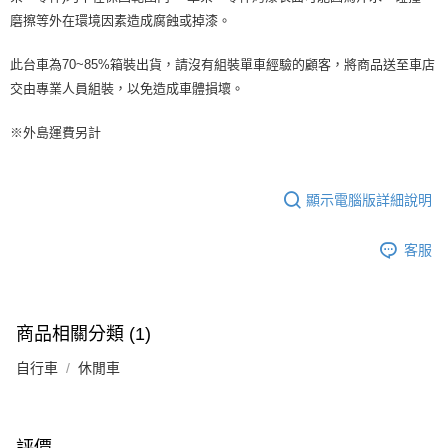
磨擦等外在環境因素造成腐蝕或掉漆。
此台車為70~85%箱裝出貨，請沒有組裝單車經驗的顧客，將商品送至車店
交由專業人員組裝，以免造成車體損壞。
※外島運費另計
顯示電腦版詳細說明
客服
商品相關分類 (1)
自行車
休閒車