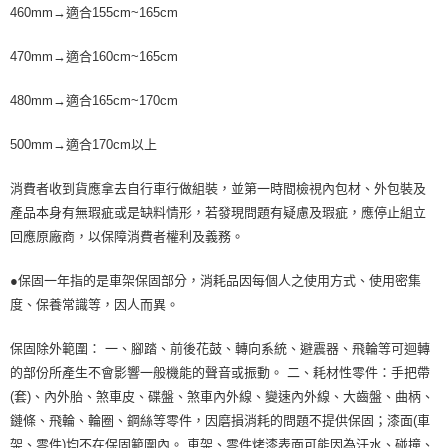
460mm→適合155cm~165cm
470mm→適合160cm~165cm
480mm→適合165cm~170cm
500mm→適合170cm以上
消費者收到貨應拿去自行車行做組裝，並第一時間檢視內包材、外包裝及
產品本身有無瑕疵或是缺料情形，若發現問題有疑慮及瑕疵，應停止組立
回應原廠商，以保障消費者權利及義務。
●保固一年指的是車架保固部分，消耗品因每個人之使用方式、使用密集
度、保養常識等，因人而異。
保固除外範圍： 一、腳踏、前後花鼓、轉向系統、避震器、飛輪等可迴轉
的部份所產生不會影響一般機能的聲音或振動。 二、耗材性零件：手把帶
(套)、內外胎、煞車皮、碟盤、煞車內外線、變速內外線、大齒盤、曲柄、
鏈條、飛輪、輪圈、鋼絲等零件，因磨損消耗的問題不提供保固；漆面(車
架、零件)均不在保固範圍內。 車架、零件烤漆表面可能因為汗水、碰撞、