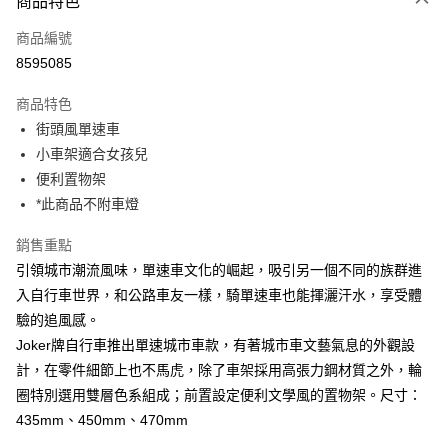
商品特色
6 期 0 利率 每期
NT$2,816
21家銀行
合作金庫商業銀行
第一商業銀行
商品編號
華南商業銀行
彰化商業銀行
12 期 0 利率 每期
NT$1,408
21家銀行
合作金庫商業銀行
第一商業銀行
8595085
上海商業儲蓄銀行
台北富邦商業銀行
華南商業銀行
彰化商業銀行
合作金庫商業銀行
第一商業銀行
LINE Pay
國泰世華商業銀行
兆豐國際商業銀行
上海商業儲蓄銀行
台北富邦商業銀行
商品特色
華南商業銀行
彰化商業銀行
臺灣中小企業銀行
台中商業銀行
國泰世華商業銀行
兆豐國際商業銀行
街頭風單速車
Apple Pay
上海商業儲蓄銀行
台北富邦商業銀行
匯豐（台灣）商業銀行
華泰商業銀行
臺灣中小企業銀行
台中商業銀行
國泰世華商業銀行
兆豐國際商業銀行
小車架適合女孩兒
聯邦商業銀行
遠東國際商業銀行
匯豐（台灣）商業銀行
華泰商業銀行
AFTEE先享後付
臺灣中小企業銀行
台中商業銀行
元大商業銀行
永豐商業銀行
便利置物架
聯邦商業銀行
遠東國際商業銀行
相關說明
匯豐（台灣）商業銀行
華泰商業銀行
玉山商業銀行
星展（台灣）商業銀行
*此商品不附車燈
元大商業銀行
永豐商業銀行
聯邦商業銀行
遠東國際商業銀行
【關於「AFTEE先享後付」】
台新國際商業銀行
中國信託商業銀行
玉山商業銀行
星展（台灣）商業銀行
ATM付款
AFTEE先享後付是「在收到商品之後才付款」的支付方式。 讓您購物簡單
元大商業銀行
永豐商業銀行
台灣樂天信用卡公司
銷售重點
台新國際商業銀行
中國信託商業銀行
便利好安心！
玉山商業銀行
星展（台灣）商業銀行
１．簡單：不需註冊會員、不需綁卡、不需儲值。
台灣樂天信用卡公司
引領城市潮流風味，單速車文化的崛起，吸引另一個不同的族群進
台新國際商業銀行
中國信託商業銀行
運送方式
２．便利：只要手機號碼，簡訊認證，即可結帳。
入自行車世界，和公路車友一樣，騎單速車也能揮灑汗水，享受體
台灣樂天信用卡公司
３．安心：先確認商品／服務後，再付款。
本島宅配
驗的追風感。
每筆NT$200
【「AFTEE先享後付」結帳流程】
Joker牌自行車推出單速城市車款，有著城市車文藝氣息的外觀設
１．於結帳方式選擇「AFTEE先享後付」後，將跳轉至「AFTEE先享後付」
計，在零件細節上也不馬虎，除了車架採用高張力鋼材質之外，輪
離島宅配（澎湖、金門、馬祖、小琉球、綠島、蘭嶼）
結帳頁面，進行簡訊認證並確認金額後，即可完成結帳。
圈特別選用雙層色系組成；前置設定便利文學風的置物架。尺寸：
２．訂單成立數日內，您將收到繳費通知簡訊。
每筆NT$450
３．收到繳費通知簡訊後14天內，點擊此簡訊中的連結，可透過四大超商／
435mm、450mm、470mm
ATM／網路銀行／等多元方式進行付款，方視為交易完成。