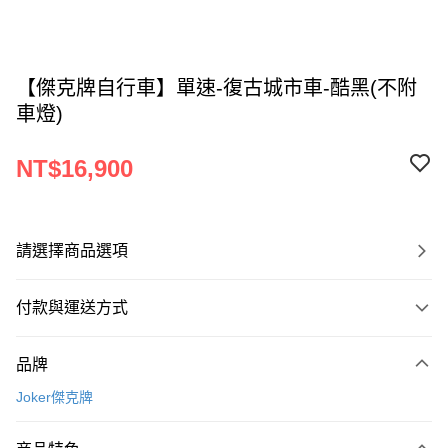
【傑克牌自行車】單速-復古城市車-酷黑(不附
車燈)
NT$16,900
請選擇商品選項
付款與運送方式
付款方式
品牌
信用卡一次付款
Joker傑克牌
信用卡分期付款
3 期 0 利率 每期
NT$5,633
21家銀行