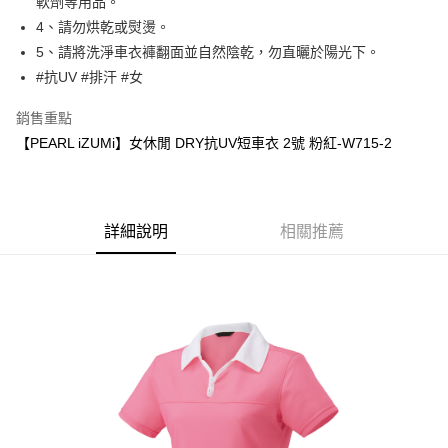
軟劑等用品。
後付繳納相關費用。
4、請勿烘乾或熨燙。
付款後－7-11取貨
※ 交易是否成功請以「AFTEE先享後付 」之結帳頁面顯示為準，若有關於
5、請將洗淨車衣褲翻面並自然陰乾，勿直曬於陽光下。
是否繳費成功／繳費後需取消欲退款等相關疑問，請聯繫「AFTEE先享後付
每筆NT$60
客戶支援中心」
https://netprotections.freshdesk.com/support/home
#抗UV #排汗 #女
本島宅配
【注意事項】
銷售重點
１．透過由恩沛科技股份有限公司提供之「AFTEE先享後付」服務完成之交
每筆NT$200
【PEARL iZUMi】女休閒 DRY抗UV短車衣 2號 粉紅-W715-2
易，需依本服務之必要範圍內提供個人資料，並將交易相關給付款項請求債
權轉讓予恩沛科技股份有限公司。
離島宅配（澎湖、金門、馬祖、小琉球、綠島、蘭嶼）
２．關於個人資料處理事宜，請瀏覽以下網址：
每筆NT$450
https://aftee.tw/terms/#terms3
３．未成年的使用者請事先徵得法定代理人或監護人之同意方可使用
詳細說明
相關推薦
「AFTEE先享後付」，若未經同意申辦者引起之損失，本公司不負相關責
任。
４．使用「AFTEE先享後付」時，將依據個別帳號之用戶狀況，依本公司即
時審查核予不同之上限額度；若仍有額度不足之情形，本公司將視審查結果
請求用戶進行身份認證。
５．嚴禁一人註冊多個帳號或使用他人資訊註冊。若發現惡意使用之情形，
恩沛科技股份有限公司將有權停止該用戶之使用額度並採取法律行動。