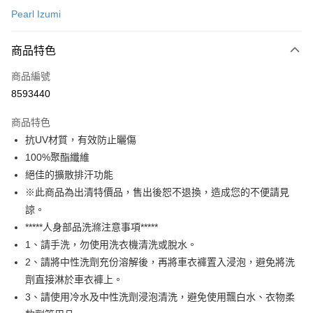
Pearl Izumi
超商取貨付款
商品特色
LINE Pay
商品編號
Apple Pay
8593440
AFTEE先享後付
相關說明
商品特色
【關於「AFTEE先享後付」】
抗UV材質，有效防止曬傷
ATM付款
AFTEE先享後付是「在收到商品之後才付款」的支付方式。 讓您購物簡單
100%聚酯纖維
便利好安心！
１．簡單：不需註冊會員、不需綁卡、不需儲值。
絕佳的擴散排汗功能
運送方式
２．便利：只要手機號碼，簡訊認證，即可結帳。
※此商品為出清特價品，售出後恕不退換，造成您的不便請見
３．安心：先確認商品／服務後，再付款。
全家取貨付款
諒。
每筆NT$60
【「AFTEE先享後付」結帳流程】
*****人身部品洗滌注意事項*****
１．於結帳方式選擇「AFTEE先享後付」後，將跳轉至「AFTEE先享後付」
1、請手洗，勿使用洗衣機清洗或脫水。
付款後－全家取貨
結帳頁面，進行簡訊認證並確認金額後，即可完成結帳。
２．訂單成立數日內，您將收到繳費通知簡訊。
2、請將中性洗劑充份溶解後，再將車衣褲置入浸泡，避免將洗
每筆NT$60
３．收到繳費通知簡訊後14天內，點擊此簡訊中的連結，可透過四大超商／
劑直接淋於車衣褲上。
ATM／網路銀行／等多元方式進行付款，方視為交易完成。
7-11取貨付款
3、請使用冷水及中性洗劑浸泡清洗，避免使用飄白水、衣物柔
※ 請注意：結帳手續完成當下不需立刻繳費，但若您需要取消訂單，請聯絡
每筆NT$60
購買商品的店家。未經商家同意取消之訂單仍視為有效，需透過AFTEE先享