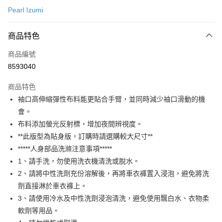
Pearl Izumi
超商取貨付款
商品特色
LINE Pay
商品編號
Apple Pay
8593040
AFTEE先享後付
相關說明
商品特色
【關於「AFTEE先享後付」】
袖口高伸縮彈性布料能更貼合手臂，並同時減少袖口滑動的機
ATM付款
AFTEE先享後付是「在收到商品之後才付款」的支付方式。 讓您購物簡單
會。
便利好安心！
１．簡單：不需註冊會員、不需綁卡、不需儲值。
布料添加螢光反射標，增加夜間辨視度。
運送方式
２．便利：只要手機號碼，簡訊認證，即可結帳。
**此版型為貼身版，訂購時請選購較大尺寸**
３．安心：先確認商品／服務後，再付款。
全家取貨付款
*****人身部品洗滌注意事項*****
每筆NT$60
【「AFTEE先享後付」結帳流程】
1、請手洗，勿使用洗衣機清洗或脫水。
１．於結帳方式選擇「AFTEE先享後付」後，將跳轉至「AFTEE先享後付」
2、請將中性洗劑充份溶解後，再將車衣褲置入浸泡，避免將洗
付款後－全家取貨
結帳頁面，進行簡訊認證並確認金額後，即可完成結帳。
２．訂單成立數日內，您將收到繳費通知簡訊。
劑直接淋於車衣褲上。
每筆NT$60
３．收到繳費通知簡訊後14天內，點擊此簡訊中的連結，可透過四大超商／
3、請使用冷水及中性洗劑浸泡清洗，避免使用飄白水、衣物柔
ATM／網路銀行／等多元方式進行付款，方視為交易完成。
7-11取貨付款
軟劑等用品。
※ 請注意：結帳手續完成當下不需立刻繳費，但若您需要取消訂單，請聯絡
每筆NT$60
購買商品的店家。未經商家同意取消之訂單仍視為有效，需透過AFTEE先享