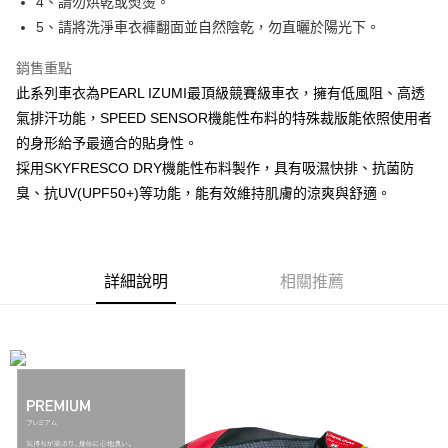
4、請勿烘乾或熨燙。
後付繳納相關費用。
5、請將洗淨車衣褲翻面並自然陰乾，勿直曬於陽光下。
付款後－7-11取貨
※ 交易是否成功請以「AFTEE先享後付 」之結帳頁面顯示為準，若有關於
是否繳費成功／繳費後需取消欲退款等相關疑問，請聯繫「AFTEE先享後付
每筆NT$60
銷售重點
客戶支援中心」
https://netprotections.freshdesk.com/support/home
此系列車衣為PEARL IZUMI最頂級競賽級車衣，擁有低風阻、高透
本島宅配
【注意事項】
氣排汗功能，SPEED SENSOR機能性布料的特殊裁版能依照使用者
１．透過由恩沛科技股份有限公司提供之「AFTEE先享後付」服務完成之交
每筆NT$200
的身形給予最適合的貼身性。
易，需依本服務之必要範圍內提供個人資料，並將交易相關給付款項請求債
權轉讓予恩沛科技股份有限公司。
離島宅配（澎湖、金門、馬祖、小琉球、綠島、蘭嶼）
採用SKYFRESCO DRY機能性布料製作，具有吸濕快排、抗菌防
２．關於個人資料處理事宜，請瀏覽以下網址：
每筆NT$450
臭、抗UV(UPF50+)等功能，能有效維持肌膚的涼爽與舒適。
https://aftee.tw/terms/#terms3
３．未成年的使用者請事先徵得法定代理人或監護人之同意方可使用
「AFTEE先享後付」，若未經同意申辦者引起之損失，本公司不負相關責
任。
４．使用「AFTEE先享後付」時，將依據個別帳號之用戶狀況，依本公司即
詳細說明
相關推薦
時審查核予不同之上限額度；若仍有額度不足之情形，本公司將視審查結果
請求用戶進行身份認證。
５．嚴禁一人註冊多個帳號或使用他人資訊註冊。若發現惡意使用之情形，
恩沛科技股份有限公司將有權停止該用戶之使用額度並採取法律行動。