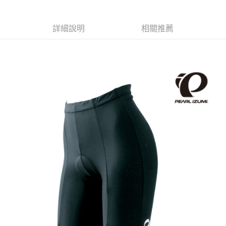
後付繳納相關費用。
付款後－7-11取貨
※ 交易是否成功請以「AFTEE先享後付 」之結帳頁面顯示為準，若有關於
是否繳費成功／繳費後需取消欲退款等相關疑問，請聯繫「AFTEE先享後付
詳細說明
相關推薦
每筆NT$60
客戶支援中心」
https://netprotections.freshdesk.com/support/home
本島宅配
【注意事項】
１．透過由恩沛科技股份有限公司提供之「AFTEE先享後付」服務完成之交
每筆NT$200
易，需依本服務之必要範圍內提供個人資料，並將交易相關給付款項請求債
權轉讓予恩沛科技股份有限公司。
離島宅配（澎湖、金門、馬祖、小琉球、綠島、蘭嶼）
２．關於個人資料處理事宜，請瀏覽以下網址：
每筆NT$450
https://aftee.tw/terms/#terms3
３．未成年的使用者請事先徵得法定代理人或監護人之同意方可使用
「AFTEE先享後付」，若未經同意申辦者引起之損失，本公司不負相關責
任。
４．使用「AFTEE先享後付」時，將依據個別帳號之用戶狀況，依本公司即
時審查核予不同之上限額度；若仍有額度不足之情形，本公司將視審查結果
請求用戶進行身份認證。
５．嚴禁一人註冊多個帳號或使用他人資訊註冊。若發現惡意使用之情形，
恩沛科技股份有限公司將有權停止該用戶之使用額度並採取法律行動。