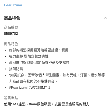
Pearl Izumi
超商取貨付款
商品特色
LINE Pay
商品編號
Apple Pay
8589702
AFTEE先享後付
相關說明
商品特色
【關於「AFTEE先享後付」】
底部的襯墊採用輕薄泡棉更舒適、實用
ATM付款
AFTEE先享後付是「在收到商品之後才付款」的支付方式。 讓您購物簡單
彈力車縫 增加穿著舒適性
便利好安心！
１．簡單：不需註冊會員、不需綁卡、不需儲值。
高密度泡棉襯墊 增加騎乘舒適及支撐性
運送方式
２．便利：只要手機號碼，簡訊認證，即可結帳。
抗菌防臭
３．安心：先確認商品／服務後，再付款。
全家取貨付款
*如需試穿，因牽涉個人衛生因素，如有異味、汙損、過水等等
每筆NT$60
【「AFTEE先享後付」結帳流程】
非商品原有狀態恕不接受退貨。
１．於結帳方式選擇「AFTEE先享後付」後，將跳轉至「AFTEE先享後付」
#Pearlizumi #W725SMT-1
付款後－全家取貨
結帳頁面，進行簡訊認證並確認金額後，即可完成結帳。
２．訂單成立數日內，您將收到繳費通知簡訊。
每筆NT$60
銷售重點
３．收到繳費通知簡訊後14天內，點擊此簡訊中的連結，可透過四大超商／
ATM／網路銀行／等多元方式進行付款，方視為交易完成。
使用SMT座墊、8mm厚墊吸震，支撐您長途騎乘的耐力
7-11取貨付款
※ 請注意：結帳手續完成當下不需立刻繳費，但若您需要取消訂單，請聯絡
每筆NT$60
購買商品的店家。未經商家同意取消之訂單仍視為有效，需透過AFTEE先享