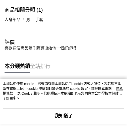
商品相關分類 (1)
人身部品
男｜ 手套
評價
喜歡這個商品嗎？購買後給他一個好評吧
本分類熱銷
全站排行
本網站中使用 cookie，欲查詢有關本網站使用 cookie 方式之詳情，及若您不希
熱門標籤
望在電腦上使用 cookie 時應如何變更電腦的 cookie 設定，請參閱本網站「
隱私
權條款
」之 Cookie 聲明。您繼續使用本網站即表示您同意本公司得按本網站使
用條款之 Cookie 聲明使用 cookie。
了解更多 >
我知道了