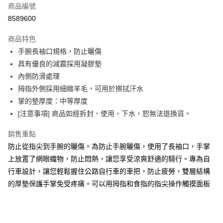
商品編號
Apple Pay
8589600
AFTEE先享後付
相關說明
商品特色
【關於「AFTEE先享後付」】
手腕長袖口規格，防止曬傷
ATM付款
AFTEE先享後付是「在收到商品之後才付款」的支付方式。 讓您購物簡單
具有優良的減震採用凝膠墊
便利好安心！
１．簡單：不需註冊會員、不需綁卡、不需儲值。
內側防滑處理
運送方式
２．便利：只要手機號碼，簡訊認證，即可結帳。
拇指外側採用細緻羊毛，可用於擦拭汗水
３．安心：先確認商品／服務後，再付款。
全家取貨付款
掌的墊厚度：中等厚度
每筆NT$60
【「AFTEE先享後付」結帳流程】
[注意事項] 商品如經拆封、使用、下水，恕無法退換貨。
１．於結帳方式選擇「AFTEE先享後付」後，將跳轉至「AFTEE先享後付」
付款後－全家取貨
結帳頁面，進行簡訊認證並確認金額後，即可完成結帳。
銷售重點
２．訂單成立數日內，您將收到繳費通知簡訊。
每筆NT$60
防止從指尖到手腕的曬傷。為防止手腕曬傷，使用了長袖口，手掌
３．收到繳費通知簡訊後14天內，點擊此簡訊中的連結，可透過四大超商／
ATM／網路銀行／等多元方式進行付款，方視為交易完成。
上放置了網眼織物，防止悶熱，讓您享受涼爽舒適的騎行。專為自
7-11取貨付款
※ 請注意：結帳手續完成當下不需立刻繳費，但若您需要取消訂單，請聯絡
行車設計，讓您輕鬆握住公路自行車的車把，防止疲勞，雙層結構
每筆NT$60
購買商品的店家。未經商家同意取消之訂單仍視為有效，需透過AFTEE先享
後付繳納相關費用。
的厚墊保護手掌免受疼痛。可以用拇指和食指的指尖操作觸摸面板
付款後－7-11取貨
※ 交易是否成功請以「AFTEE先享後付 」之結帳頁面顯示為準，若有關於
是否繳費成功／繳費後需取消欲退款等相關疑問，請聯繫「AFTEE先享後付
每筆NT$60
客戶支援中心」
https://netprotections.freshdesk.com/support/home