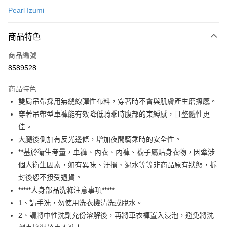
Pearl Izumi
超商取貨付款
商品特色
LINE Pay
商品編號
Apple Pay
8589528
AFTEE先享後付
相關說明
商品特色
【關於「AFTEE先享後付」】
雙肩吊帶採用無縫線彈性布料，穿著時不會與肌膚產生磨擦感。
ATM付款
AFTEE先享後付是「在收到商品之後才付款」的支付方式。 讓您購物簡單
穿著吊帶型車褲能有效降低騎乘時腹部的束縛感，且整體性更
便利好安心！
１．簡單：不需註冊會員、不需綁卡、不需儲值。
佳。
運送方式
２．便利：只要手機號碼，簡訊認證，即可結帳。
大腿後側加有反光邊條，增加夜間騎乘時的安全性。
３．安心：先確認商品／服務後，再付款。
全家取貨付款
**基於衛生考量，車褲、內衣、內褲、襪子屬貼身衣物，因牽涉
每筆NT$60
【「AFTEE先享後付」結帳流程】
個人衛生因素，如有異味、汙損、過水等等非商品原有狀態，拆
１．於結帳方式選擇「AFTEE先享後付」後，將跳轉至「AFTEE先享後付」
封後恕不接受退貨。
付款後－全家取貨
結帳頁面，進行簡訊認證並確認金額後，即可完成結帳。
２．訂單成立數日內，您將收到繳費通知簡訊。
*****人身部品洗滌注意事項*****
每筆NT$60
３．收到繳費通知簡訊後14天內，點擊此簡訊中的連結，可透過四大超商／
1、請手洗，勿使用洗衣機清洗或脫水。
ATM／網路銀行／等多元方式進行付款，方視為交易完成。
7-11取貨付款
2、請將中性洗劑充份溶解後，再將車衣褲置入浸泡，避免將洗
※ 請注意：結帳手續完成當下不需立刻繳費，但若您需要取消訂單，請聯絡
每筆NT$60
購買商品的店家。未經商家同意取消之訂單仍視為有效，需透過AFTEE先享