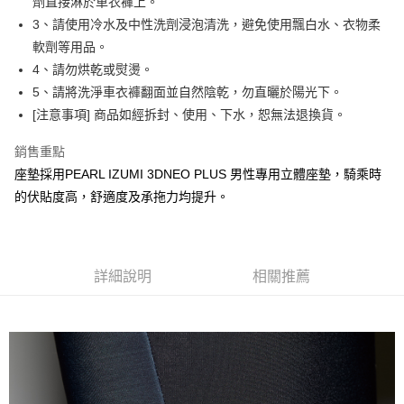
劑直接淋於車衣褲上。
後付繳納相關費用。
3、請使用冷水及中性洗劑浸泡清洗，避免使用飄白水、衣物柔
付款後－7-11取貨
※ 交易是否成功請以「AFTEE先享後付 」之結帳頁面顯示為準，若有關於
軟劑等用品。
是否繳費成功／繳費後需取消欲退款等相關疑問，請聯繫「AFTEE先享後付
每筆NT$60
客戶支援中心」
https://netprotections.freshdesk.com/support/home
4、請勿烘乾或熨燙。
本島宅配
5、請將洗淨車衣褲翻面並自然陰乾，勿直曬於陽光下。
【注意事項】
１．透過由恩沛科技股份有限公司提供之「AFTEE先享後付」服務完成之交
每筆NT$200
[注意事項] 商品如經拆封、使用、下水，恕無法退換貨。
易，需依本服務之必要範圍內提供個人資料，並將交易相關給付款項請求債
權轉讓予恩沛科技股份有限公司。
離島宅配（澎湖、金門、馬祖、小琉球、綠島、蘭嶼）
銷售重點
２．關於個人資料處理事宜，請瀏覽以下網址：
每筆NT$450
座墊採用PEARL IZUMI 3DNEO PLUS 男性專用立體座墊，騎乘時
https://aftee.tw/terms/#terms3
３．未成年的使用者請事先徵得法定代理人或監護人之同意方可使用
的伏貼度高，舒適度及承拖力均提升。
「AFTEE先享後付」，若未經同意申辦者引起之損失，本公司不負相關責
任。
４．使用「AFTEE先享後付」時，將依據個別帳號之用戶狀況，依本公司即
時審查核予不同之上限額度；若仍有額度不足之情形，本公司將視審查結果
請求用戶進行身份認證。
詳細說明
相關推薦
５．嚴禁一人註冊多個帳號或使用他人資訊註冊。若發現惡意使用之情形，
恩沛科技股份有限公司將有權停止該用戶之使用額度並採取法律行動。