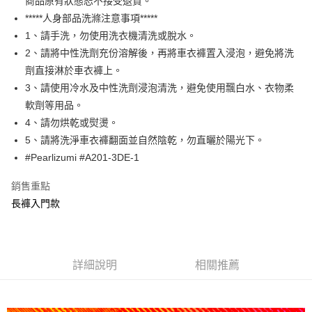
商品原有狀態恕不接受退貨。
付款後－7-11取貨
※ 交易是否成功請以「AFTEE先享後付 」之結帳頁面顯示為準，若有關於
*****人身部品洗滌注意事項*****
是否繳費成功／繳費後需取消欲退款等相關疑問，請聯繫「AFTEE先享後付
每筆NT$60
客戶支援中心」
https://netprotections.freshdesk.com/support/home
1、請手洗，勿使用洗衣機清洗或脫水。
本島宅配
2、請將中性洗劑充份溶解後，再將車衣褲置入浸泡，避免將洗
【注意事項】
１．透過由恩沛科技股份有限公司提供之「AFTEE先享後付」服務完成之交
每筆NT$200
劑直接淋於車衣褲上。
易，需依本服務之必要範圍內提供個人資料，並將交易相關給付款項請求債
3、請使用冷水及中性洗劑浸泡清洗，避免使用飄白水、衣物柔
權轉讓予恩沛科技股份有限公司。
離島宅配（澎湖、金門、馬祖、小琉球、綠島、蘭嶼）
軟劑等用品。
２．關於個人資料處理事宜，請瀏覽以下網址：
每筆NT$450
https://aftee.tw/terms/#terms3
4、請勿烘乾或熨燙。
３．未成年的使用者請事先徵得法定代理人或監護人之同意方可使用
5、請將洗淨車衣褲翻面並自然陰乾，勿直曬於陽光下。
「AFTEE先享後付」，若未經同意申辦者引起之損失，本公司不負相關責
任。
#Pearlizumi #A201-3DE-1
４．使用「AFTEE先享後付」時，將依據個別帳號之用戶狀況，依本公司即
時審查核予不同之上限額度；若仍有額度不足之情形，本公司將視審查結果
銷售重點
請求用戶進行身份認證。
長褲入門款
５．嚴禁一人註冊多個帳號或使用他人資訊註冊。若發現惡意使用之情形，
恩沛科技股份有限公司將有權停止該用戶之使用額度並採取法律行動。
詳細說明
相關推薦