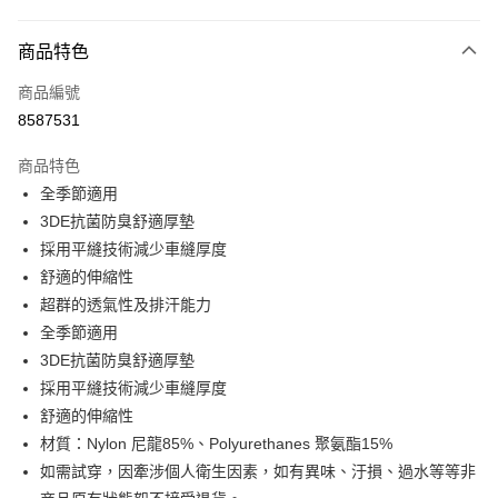
超商取貨付款
商品特色
LINE Pay
商品編號
Apple Pay
8587531
AFTEE先享後付
相關說明
商品特色
【關於「AFTEE先享後付」】
全季節適用
ATM付款
AFTEE先享後付是「在收到商品之後才付款」的支付方式。 讓您購物簡單
3DE抗菌防臭舒適厚墊
便利好安心！
１．簡單：不需註冊會員、不需綁卡、不需儲值。
採用平縫技術減少車縫厚度
運送方式
２．便利：只要手機號碼，簡訊認證，即可結帳。
舒適的伸縮性
３．安心：先確認商品／服務後，再付款。
全家取貨付款
超群的透氣性及排汗能力
每筆NT$60
【「AFTEE先享後付」結帳流程】
全季節適用
１．於結帳方式選擇「AFTEE先享後付」後，將跳轉至「AFTEE先享後付」
3DE抗菌防臭舒適厚墊
付款後－全家取貨
結帳頁面，進行簡訊認證並確認金額後，即可完成結帳。
２．訂單成立數日內，您將收到繳費通知簡訊。
採用平縫技術減少車縫厚度
每筆NT$60
３．收到繳費通知簡訊後14天內，點擊此簡訊中的連結，可透過四大超商／
舒適的伸縮性
ATM／網路銀行／等多元方式進行付款，方視為交易完成。
7-11取貨付款
材質：Nylon 尼龍85%、Polyurethanes 聚氨酯15%
※ 請注意：結帳手續完成當下不需立刻繳費，但若您需要取消訂單，請聯絡
每筆NT$60
購買商品的店家。未經商家同意取消之訂單仍視為有效，需透過AFTEE先享
如需試穿，因牽涉個人衛生因素，如有異味、汙損、過水等等非
後付繳納相關費用。