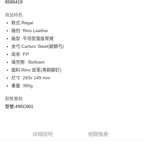
8586419
相關說明
【關於「AFTEE先享後付」】
ATM付款
商品特色
AFTEE先享後付是「在收到商品之後才付款」的支付方式。 讓您購物簡單
便利好安心！
款式:Regal
１．簡單：不需註冊會員、不需綁卡、不需儲值。
運送方式
級別: Rino Leather
２．便利：只要手機號碼，簡訊認證，即可結帳。
３．安心：先確認商品／服務後，再付款。
版型 :平坦型寬版常規
付款後－全家取貨
坐弓:Carbon Steel(碳鋼弓)
每筆NT$60
【「AFTEE先享後付」結帳流程】
底坐: P.P
１．於結帳方式選擇「AFTEE先享後付」後，將跳轉至「AFTEE先享後付」
付款後－7-11取貨
結帳頁面，進行簡訊認證並確認金額後，即可完成結帳。
填充物 : Biofoam
２．訂單成立數日內，您將收到繳費通知簡訊。
每筆NT$60
面料:Rino 皮革(黑銅鉚釘)
３．收到繳費通知簡訊後14天內，點擊此簡訊中的連結，可透過四大超商／
ATM／網路銀行／等多元方式進行付款，方視為交易完成。
尺寸: 283x 149 mm
本島宅配
※ 請注意：結帳手續完成當下不需立刻繳費，但若您需要取消訂單，請聯絡
重量: 380g
每筆NT$200
購買商品的店家。未經商家同意取消之訂單仍視為有效，需透過AFTEE先享
後付繳納相關費用。
銷售重點
離島宅配（澎湖、金門、馬祖、小琉球、綠島、蘭嶼）
※ 交易是否成功請以「AFTEE先享後付 」之結帳頁面顯示為準，若有關於
是否繳費成功／繳費後需取消欲退款等相關疑問，請聯繫「AFTEE先享後付
型號:495C001
每筆NT$450
客戶支援中心」
https://netprotections.freshdesk.com/support/home
【注意事項】
１．透過由恩沛科技股份有限公司提供之「AFTEE先享後付」服務完成之交
易，需依本服務之必要範圍內提供個人資料，並將交易相關給付款項請求債
詳細說明
相關推薦
權轉讓予恩沛科技股份有限公司。