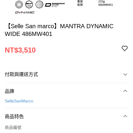
【Selle San marco】MANTRA DYNAMIC
WIDE 486MW401
NT$3,510
付款與運送方式
付款方式
品牌
信用卡一次付款
SelleSanMarco
信用卡分期付款
3 期 0 利率 每期
NT$1,170
21家銀行
商品特色
6 期 0 利率 每期
NT$585
21家銀行
合作金庫商業銀行
第一商業銀行
商品編號
華南商業銀行
彰化商業銀行
12 期 0 利率 每期
NT$292
21家銀行