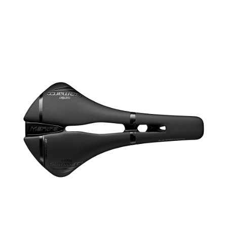
是否繳費成功／繳費後需取消欲退款等相關疑問，請聯繫「AFTEE先享後付
客戶支援中心」
https://netprotections.freshdesk.com/support/home
【注意事項】
１．透過由恩沛科技股份有限公司提供之「AFTEE先享後付」服務完成之交
易，需依本服務之必要範圍內提供個人資料，並將交易相關給付款項請求債
權轉讓予恩沛科技股份有限公司。
２．關於個人資料處理事宜，請瀏覽以下網址：
https://aftee.tw/terms/#terms3
３．未成年的使用者請事先徵得法定代理人或監護人之同意方可使用
「AFTEE先享後付」，若未經同意申辦者引起之損失，本公司不負相關責
任。
４．使用「AFTEE先享後付」時，將依據個別帳號之用戶狀況，依本公司即
時審查核予不同之上限額度；若仍有額度不足之情形，本公司將視審查結果
請求用戶進行身份認證。
５．嚴禁一人註冊多個帳號或使用他人資訊註冊。若發現惡意使用之情形，
恩沛科技股份有限公司將有權停止該用戶之使用額度並採取法律行動。