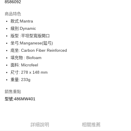
合作金庫商業銀行
第一商業銀行
8586092
上海商業儲蓄銀行
台北富邦商業銀行
華南商業銀行
彰化商業銀行
合作金庫商業銀行
第一商業銀行
LINE Pay
國泰世華商業銀行
兆豐國際商業銀行
上海商業儲蓄銀行
台北富邦商業銀行
商品特色
華南商業銀行
彰化商業銀行
臺灣中小企業銀行
台中商業銀行
國泰世華商業銀行
兆豐國際商業銀行
款式:Mantra
Apple Pay
上海商業儲蓄銀行
台北富邦商業銀行
匯豐（台灣）商業銀行
華泰商業銀行
臺灣中小企業銀行
台中商業銀行
國泰世華商業銀行
兆豐國際商業銀行
級別:Dynamic
聯邦商業銀行
遠東國際商業銀行
匯豐（台灣）商業銀行
華泰商業銀行
AFTEE先享後付
臺灣中小企業銀行
台中商業銀行
元大商業銀行
永豐商業銀行
版型 :平坦型寬版開口
聯邦商業銀行
遠東國際商業銀行
相關說明
匯豐（台灣）商業銀行
華泰商業銀行
玉山商業銀行
星展（台灣）商業銀行
坐弓:Manganese(錳弓)
元大商業銀行
永豐商業銀行
聯邦商業銀行
遠東國際商業銀行
【關於「AFTEE先享後付」】
台新國際商業銀行
中國信託商業銀行
玉山商業銀行
星展（台灣）商業銀行
ATM付款
底坐: Carbon Fiber Reinforced
AFTEE先享後付是「在收到商品之後才付款」的支付方式。 讓您購物簡單
元大商業銀行
永豐商業銀行
台灣樂天信用卡公司
台新國際商業銀行
中國信託商業銀行
便利好安心！
填充物 : Biofoam
玉山商業銀行
星展（台灣）商業銀行
１．簡單：不需註冊會員、不需綁卡、不需儲值。
台灣樂天信用卡公司
台新國際商業銀行
中國信託商業銀行
運送方式
面料: Microfeel
２．便利：只要手機號碼，簡訊認證，即可結帳。
台灣樂天信用卡公司
尺寸: 278 x 148 mm
３．安心：先確認商品／服務後，再付款。
本島宅配
重量: 233g
每筆NT$200
【「AFTEE先享後付」結帳流程】
１．於結帳方式選擇「AFTEE先享後付」後，將跳轉至「AFTEE先享後付」
銷售重點
離島宅配（澎湖、金門、馬祖、小琉球、綠島、蘭嶼）
結帳頁面，進行簡訊認證並確認金額後，即可完成結帳。
型號:486MW401
２．訂單成立數日內，您將收到繳費通知簡訊。
每筆NT$450
３．收到繳費通知簡訊後14天內，點擊此簡訊中的連結，可透過四大超商／
ATM／網路銀行／等多元方式進行付款，方視為交易完成。
※ 請注意：結帳手續完成當下不需立刻繳費，但若您需要取消訂單，請聯絡
購買商品的店家。未經商家同意取消之訂單仍視為有效，需透過AFTEE先享
詳細說明
相關推薦
後付繳納相關費用。
※ 交易是否成功請以「AFTEE先享後付 」之結帳頁面顯示為準，若有關於