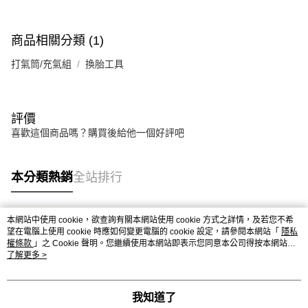
商品相關分類 (1)
打氣筒/充氣組
換胎工具
評價
喜歡這個商品嗎？購買後給他一個好評吧
本分類熱銷
全站排行
本網站中使用 cookie，欲查詢有關本網站使用 cookie 方式之詳情，及若您不希
熱門標籤
望在電腦上使用 cookie 時應如何變更電腦的 cookie 設定，請參閱本網站「
隱私
權條款
」之 Cookie 聲明。您繼續使用本網站即表示您同意本公司得按本網站使
用條款之 Cookie 聲明使用 cookie。
了解更多 >
我知道了