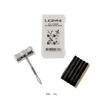
２．關於個人資料處理事宜，請瀏覽以下網址：
https://aftee.tw/terms/#terms3
３．未成年的使用者請事先徵得法定代理人或監護人之同意方可使用
「AFTEE先享後付」，若未經同意申辦者引起之損失，本公司不負相關責
任。
４．使用「AFTEE先享後付」時，將依據個別帳號之用戶狀況，依本公司即
時審查核予不同之上限額度；若仍有額度不足之情形，本公司將視審查結果
請求用戶進行身份認證。
５．嚴禁一人註冊多個帳號或使用他人資訊註冊。若發現惡意使用之情形，
恩沛科技股份有限公司將有權停止該用戶之使用額度並採取法律行動。