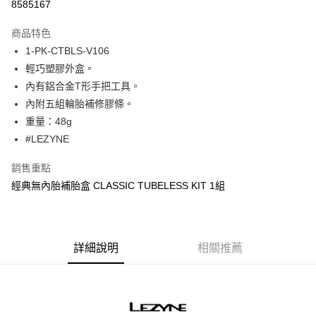
8585167
相關說明
【關於「AFTEE先享後付」】
ATM付款
商品特色
AFTEE先享後付是「在收到商品之後才付款」的支付方式。 讓您購物簡單
便利好安心！
1-PK-CTBLS-V106
１．簡單：不需註冊會員、不需綁卡、不需儲值。
運送方式
輕巧塑膠外盒。
２．便利：只要手機號碼，簡訊認證，即可結帳。
３．安心：先確認商品／服務後，再付款。
內有鋁合金T形手把工具。
付款後－全家取貨
內附五組輪胎補修膠條。
每筆NT$60
【「AFTEE先享後付」結帳流程】
重量：48g
１．於結帳方式選擇「AFTEE先享後付」後，將跳轉至「AFTEE先享後付」
付款後－7-11取貨
結帳頁面，進行簡訊認證並確認金額後，即可完成結帳。
#LEZYNE
２．訂單成立數日內，您將收到繳費通知簡訊。
每筆NT$60
３．收到繳費通知簡訊後14天內，點擊此簡訊中的連結，可透過四大超商／
銷售重點
ATM／網路銀行／等多元方式進行付款，方視為交易完成。
本島宅配
經典無內胎補胎盒 CLASSIC TUBELESS KIT 1組
※ 請注意：結帳手續完成當下不需立刻繳費，但若您需要取消訂單，請聯絡
每筆NT$200
購買商品的店家。未經商家同意取消之訂單仍視為有效，需透過AFTEE先享
後付繳納相關費用。
離島宅配（澎湖、金門、馬祖、小琉球、綠島、蘭嶼）
※ 交易是否成功請以「AFTEE先享後付 」之結帳頁面顯示為準，若有關於
是否繳費成功／繳費後需取消欲退款等相關疑問，請聯繫「AFTEE先享後付
每筆NT$450
詳細說明
相關推薦
客戶支援中心」
https://netprotections.freshdesk.com/support/home
【注意事項】
１．透過由恩沛科技股份有限公司提供之「AFTEE先享後付」服務完成之交
易，需依本服務之必要範圍內提供個人資料，並將交易相關給付款項請求債
權轉讓予恩沛科技股份有限公司。