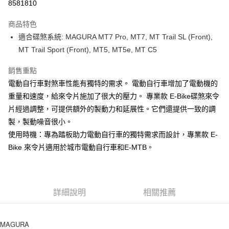
8581810
AFTEE先享後付
相關說明
商品特色
【關於「AFTEE先享後付」】
適合碟煞系統: MAGURA MT7 Pro, MT7, MT Trail SL (Front),
ATM付款
AFTEE先享後付是「在收到商品之後才付款」的支付方式。 讓您購物簡單
MT Trail Sport (Front), MT5, MT5e, MT C5
便利好安心！
１．簡單：不需註冊會員、不需綁卡、不需儲值。
運送方式
銷售重點
２．便利：只要手機號碼，簡訊認證，即可結帳。
３．安心：先確認商品／服務後，再付款。
全家取貨付款
電動自行車對煞車性能有獨特的需求。 電動自行車增加了電動機的
重量和速度，給來令片施加了很大的壓力。 專業款 E-Bike碟煞來令
每筆NT$60
【「AFTEE先享後付」結帳流程】
１．於結帳方式選擇「AFTEE先享後付」後，將跳轉至「AFTEE先享後付」
片經過調整，可提供額外的製動力和延展性。它們還提供一致的調
付款後－全家取貨
結帳頁面，進行簡訊認證並確認金額後，即可完成結帳。
製，製動噪音很小。
２．訂單成立數日內，您將收到繳費通知簡訊。
每筆NT$60
使用時機：專為踏板助力電動自行車的獨特需求而設計，專業款 E-
３．收到繳費通知簡訊後14天內，點擊此簡訊中的連結，可透過四大超商／
ATM／網路銀行／等多元方式進行付款，方視為交易完成。
Bike 來令片適用於城市電動自行車和E-MTB。
7-11取貨付款
※ 請注意：結帳手續完成當下不需立刻繳費，但若您需要取消訂單，請聯絡
每筆NT$60
購買商品的店家。未經商家同意取消之訂單仍視為有效，需透過AFTEE先享
後付繳納相關費用。
付款後－7-11取貨
※ 交易是否成功請以「AFTEE先享後付 」之結帳頁面顯示為準，若有關於
是否繳費成功／繳費後需取消欲退款等相關疑問，請聯繫「AFTEE先享後付
詳細說明
相關推薦
每筆NT$60
客戶支援中心」
https://netprotections.freshdesk.com/support/home
本島宅配
【注意事項】
MAGURA
１．透過由恩沛科技股份有限公司提供之「AFTEE先享後付」服務完成之交
每筆NT$200