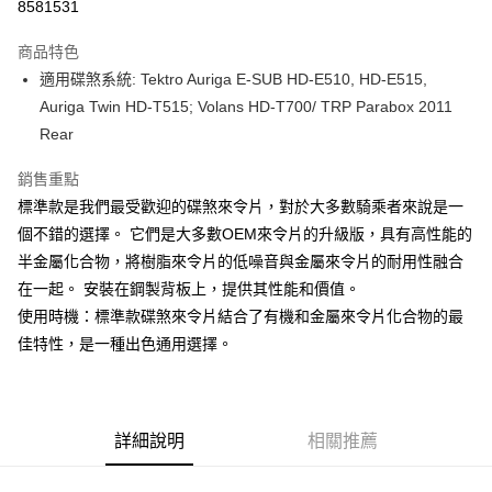
8581531
AFTEE先享後付
相關說明
商品特色
【關於「AFTEE先享後付」】
適用碟煞系統: Tektro Auriga E-SUB HD-E510, HD-E515,
ATM付款
AFTEE先享後付是「在收到商品之後才付款」的支付方式。 讓您購物簡單
Auriga Twin HD-T515; Volans HD-T700/ TRP Parabox 2011
便利好安心！
１．簡單：不需註冊會員、不需綁卡、不需儲值。
Rear
運送方式
２．便利：只要手機號碼，簡訊認證，即可結帳。
３．安心：先確認商品／服務後，再付款。
全家取貨付款
銷售重點
標準款是我們最受歡迎的碟煞來令片，對於大多數騎乘者來說是一
每筆NT$60
【「AFTEE先享後付」結帳流程】
１．於結帳方式選擇「AFTEE先享後付」後，將跳轉至「AFTEE先享後付」
個不錯的選擇。 它們是大多數OEM來令片的升級版，具有高性能的
付款後－全家取貨
結帳頁面，進行簡訊認證並確認金額後，即可完成結帳。
半金屬化合物，將樹脂來令片的低噪音與金屬來令片的耐用性融合
２．訂單成立數日內，您將收到繳費通知簡訊。
每筆NT$60
在一起。 安裝在鋼製背板上，提供其性能和價值。
３．收到繳費通知簡訊後14天內，點擊此簡訊中的連結，可透過四大超商／
ATM／網路銀行／等多元方式進行付款，方視為交易完成。
使用時機：標準款碟煞來令片結合了有機和金屬來令片化合物的最
7-11取貨付款
※ 請注意：結帳手續完成當下不需立刻繳費，但若您需要取消訂單，請聯絡
佳特性，是一種出色通用選擇。
每筆NT$60
購買商品的店家。未經商家同意取消之訂單仍視為有效，需透過AFTEE先享
後付繳納相關費用。
付款後－7-11取貨
※ 交易是否成功請以「AFTEE先享後付 」之結帳頁面顯示為準，若有關於
是否繳費成功／繳費後需取消欲退款等相關疑問，請聯繫「AFTEE先享後付
每筆NT$60
客戶支援中心」
https://netprotections.freshdesk.com/support/home
詳細說明
相關推薦
本島宅配
【注意事項】
１．透過由恩沛科技股份有限公司提供之「AFTEE先享後付」服務完成之交
每筆NT$200