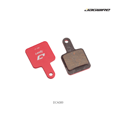
易，需依本服務之必要範圍內提供個人資料，並將交易相關給付款項請求債
權轉讓予恩沛科技股份有限公司。
離島宅配（澎湖、金門、馬祖、小琉球、綠島、蘭嶼）
２．關於個人資料處理事宜，請瀏覽以下網址：
每筆NT$450
https://aftee.tw/terms/#terms3
３．未成年的使用者請事先徵得法定代理人或監護人之同意方可使用
「AFTEE先享後付」，若未經同意申辦者引起之損失，本公司不負相關責
任。
４．使用「AFTEE先享後付」時，將依據個別帳號之用戶狀況，依本公司即
時審查核予不同之上限額度；若仍有額度不足之情形，本公司將視審查結果
請求用戶進行身份認證。
５．嚴禁一人註冊多個帳號或使用他人資訊註冊。若發現惡意使用之情形，
恩沛科技股份有限公司將有權停止該用戶之使用額度並採取法律行動。