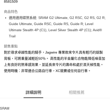
8581509
AFTEE先享後付
相關說明
商品特色
【關於「AFTEE先享後付」】
適用適用碟煞系統: SRAM G2 Ultimate, G2 RSC, G2 RS, G2 R;
ATM付款
AFTEE先享後付是「在收到商品之後才付款」的支付方式。 讓您購物簡單
Guide Ultimate, Guide RSC, Guide RS, Guide R; Level
便利好安心！
１．簡單：不需註冊會員、不需綁卡、不需儲值。
Ultimate Stealth 4P (C1), Level Silver Stealth 4P (C1); Avid®
運送方式
２．便利：只要手機號碼，簡訊認證，即可結帳。
Trail
３．安心：先確認商品／服務後，再付款。
全家取貨付款
銷售重點
每筆NT$60
【「AFTEE先享後付」結帳流程】
１．於結帳方式選擇「AFTEE先享後付」後，將跳轉至「AFTEE先享後付」
對於尋求卓越性能的騎手，Jagwire 專業款來令片具有輕巧的鋁製
付款後－全家取貨
結帳頁面，進行簡訊認證並確認金額後，即可完成結帳。
背板，可將重量減輕近50％。 高性能的半金屬化合物能降低噪音加
２．訂單成立數日內，您將收到繳費通知簡訊。
每筆NT$60
上有良好的煞車感效果，並延長來令片的壽命和處於濕天候性能。
３．收到繳費通知簡訊後14天內，點擊此簡訊中的連結，可透過四大超商／
ATM／網路銀行／等多元方式進行付款，方視為交易完成。
使用時機：非常適合公路自行車，XC競賽或任何自行車。
7-11取貨付款
※ 請注意：結帳手續完成當下不需立刻繳費，但若您需要取消訂單，請聯絡
每筆NT$60
購買商品的店家。未經商家同意取消之訂單仍視為有效，需透過AFTEE先享
後付繳納相關費用。
付款後－7-11取貨
※ 交易是否成功請以「AFTEE先享後付 」之結帳頁面顯示為準，若有關於
是否繳費成功／繳費後需取消欲退款等相關疑問，請聯繫「AFTEE先享後付
詳細說明
相關推薦
每筆NT$60
客戶支援中心」
https://netprotections.freshdesk.com/support/home
本島宅配
【注意事項】
SRAM
１．透過由恩沛科技股份有限公司提供之「AFTEE先享後付」服務完成之交
每筆NT$200