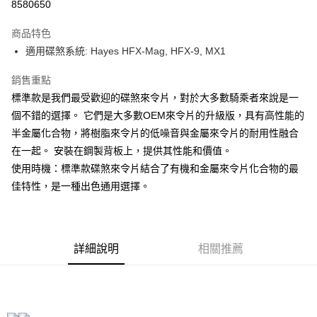
8580650
AFTEE先享後付
相關說明
商品特色
【關於「AFTEE先享後付」】
適用碟煞系統: Hayes HFX-Mag, HFX-9, MX1
ATM付款
AFTEE先享後付是「在收到商品之後才付款」的支付方式。 讓您購物簡單
便利好安心！
銷售重點
１．簡單：不需註冊會員、不需綁卡、不需儲值。
運送方式
標準款是我們最受歡迎的碟煞來令片，對於大多數騎乘者來說是一
２．便利：只要手機號碼，簡訊認證，即可結帳。
３．安心：先確認商品／服務後，再付款。
全家取貨付款
個不錯的選擇。 它們是大多數OEM來令片的升級版，具有高性能的
半金屬化合物，將樹脂來令片的低噪音與金屬來令片的耐用性融合
每筆NT$60
【「AFTEE先享後付」結帳流程】
１．於結帳方式選擇「AFTEE先享後付」後，將跳轉至「AFTEE先享後付」
在一起。 安裝在鋼製背板上，提供其性能和價值。
付款後－全家取貨
結帳頁面，進行簡訊認證並確認金額後，即可完成結帳。
使用時機：標準款碟煞來令片結合了有機和金屬來令片化合物的最
２．訂單成立數日內，您將收到繳費通知簡訊。
每筆NT$60
佳特性，是一種出色通用選擇。
３．收到繳費通知簡訊後14天內，點擊此簡訊中的連結，可透過四大超商／
ATM／網路銀行／等多元方式進行付款，方視為交易完成。
7-11取貨付款
※ 請注意：結帳手續完成當下不需立刻繳費，但若您需要取消訂單，請聯絡
每筆NT$60
購買商品的店家。未經商家同意取消之訂單仍視為有效，需透過AFTEE先享
後付繳納相關費用。
詳細說明
相關推薦
付款後－7-11取貨
※ 交易是否成功請以「AFTEE先享後付 」之結帳頁面顯示為準，若有關於
是否繳費成功／繳費後需取消欲退款等相關疑問，請聯繫「AFTEE先享後付
每筆NT$60
客戶支援中心」
https://netprotections.freshdesk.com/support/home
本島宅配
【注意事項】
１．透過由恩沛科技股份有限公司提供之「AFTEE先享後付」服務完成之交
每筆NT$200