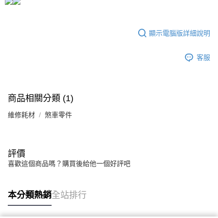
易，需依本服務之必要範圍內提供個人資料，並將交易相關給付款項請求債
權轉讓予恩沛科技股份有限公司。
離島宅配（澎湖、金門、馬祖、小琉球、綠島、蘭嶼）
２．關於個人資料處理事宜，請瀏覽以下網址：
每筆NT$450
顯示電腦版詳細說明
https://aftee.tw/terms/#terms3
３．未成年的使用者請事先徵得法定代理人或監護人之同意方可使用
「AFTEE先享後付」，若未經同意申辦者引起之損失，本公司不負相關責
客服
任。
４．使用「AFTEE先享後付」時，將依據個別帳號之用戶狀況，依本公司即
時審查核予不同之上限額度；若仍有額度不足之情形，本公司將視審查結果
請求用戶進行身份認證。
５．嚴禁一人註冊多個帳號或使用他人資訊註冊。若發現惡意使用之情形，
商品相關分類 (1)
恩沛科技股份有限公司將有權停止該用戶之使用額度並採取法律行動。
維修耗材
煞車零件
評價
喜歡這個商品嗎？購買後給他一個好評吧
本分類熱銷
全站排行