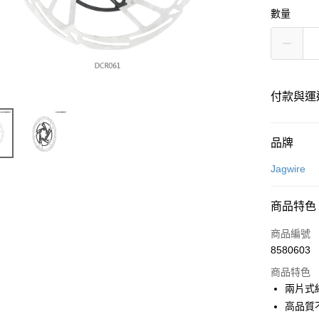
數量
付款與運
付款方式
品牌
信用卡一
Jagwire
超商取貨
商品特色
LINE Pay
商品編號
Apple Pay
8580603
商品特色
AFTEE先
兩片式
相關說明
【關於「A
高品質
ATM付款
AFTEE