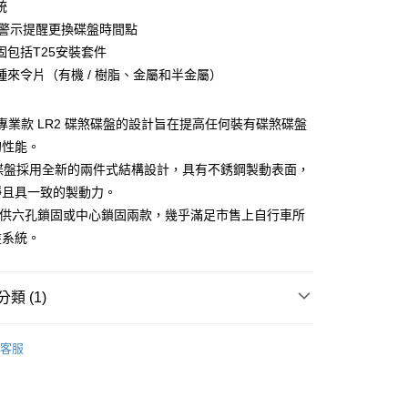
統
心！
磨耗警示提醒更換碟盤時間點
：不需註冊會員、不需綁卡、不需儲值。
：只要手機號碼，簡訊認證，即可結帳。
固包括T25安裝套件
：先確認商品／服務後，再付款。
種來令片（有機 / 樹脂、金屬和半金屬）
付款
EE先享後付」結帳流程】
0
方式選擇「AFTEE先享後付」後，將跳轉至「AFTEE先享後
re的專業款 LR2 碟煞碟盤的設計旨在提高任何裝有碟煞碟盤
頁面，進行簡訊認證並確認金額後，即可完成結帳。
全家取貨
成立數日內，您將收到繳費通知簡訊。
的性能。
費通知簡訊後14天內，點擊此簡訊中的連結，可透過四大超商
煞碟盤採用全新的兩件式結構設計，具有不銹鋼製動表面，
0
網路銀行／等多元方式進行付款，方視為交易完成。
靜且具一致的製動力。
：結帳手續完成當下不需立刻繳費，但若您需要取消訂單，請聯
付款
的店家。未經商家同意取消之訂單仍視為有效，需透過AFTEE
re 提供六孔鎖固或中心鎖固兩款，幾乎滿足市售上自行車所
繳納相關費用。
0
盤系統。
否成功請以「AFTEE先享後付 」之結帳頁面顯示為準，若有關於
功／繳費後需取消欲退款等相關疑問，請聯繫「AFTEE先享後
-11取貨
援中心」
https://netprotections.freshdesk.com/support/home
0
類 (1)
項】
恩沛科技股份有限公司提供之「AFTEE先享後付」服務完成之
煞車零件
依本服務之必要範圍內提供個人資料，並將交易相關給付款項請
00
客服
讓予恩沛科技股份有限公司。
個人資料處理事宜，請瀏覽以下網址：
（澎湖、金門、馬祖、小琉球、綠島、蘭嶼）
ee.tw/terms/#terms3
50
年的使用者請事先徵得法定代理人或監護人之同意方可使用