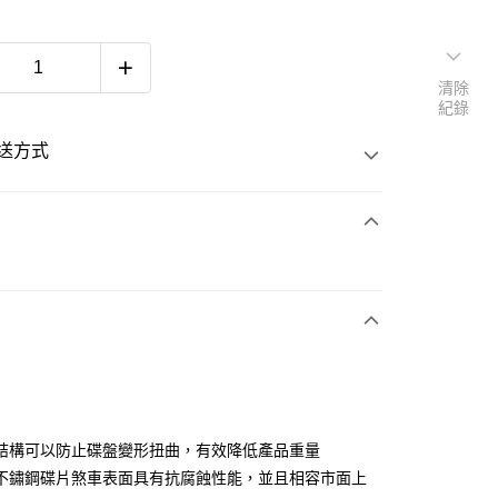
清除
紀錄
送方式
次付款
付款
享後付
結構可以防止碟盤變形扭曲，有效降低產品重量
FTEE先享後付」】
不鏽鋼碟片煞車表面具有抗腐蝕性能，並且相容市面上
先享後付是「在收到商品之後才付款」的支付方式。 讓您購物簡單