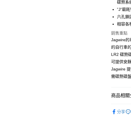
碟煞系
便利好安
”J”
１．簡單
２．便利
六孔鎖
運送方式
３．安心
相容各
全家取貨
【「AFT
銷售重點
每筆NT$6
１．於結帳
Jagwi
付」結帳
付款後－
２．訂單
的自行車
３．收到繳
LR2 碟
每筆NT$6
／ATM／
可提供安
※ 請注意
7-11取貨
絡購買商品
Jagwi
先享後付
每筆NT$6
需碟煞碟
※ 交易是
是否繳費成
付款後－7
付客戶支
每筆NT$6
商品相關分
【注意事
本島宅配
１．透過由
維修耗材
交易，需
每筆NT$2
分享
求債權轉
２．關於
離島宅配
https://aft
每筆NT$4
３．未成