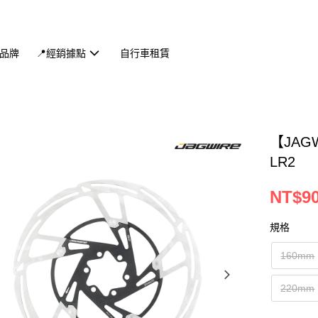
品牌
📍經銷據點
自行車租賃
【JAG
LR2
NT$90
規格
160mm
220mm