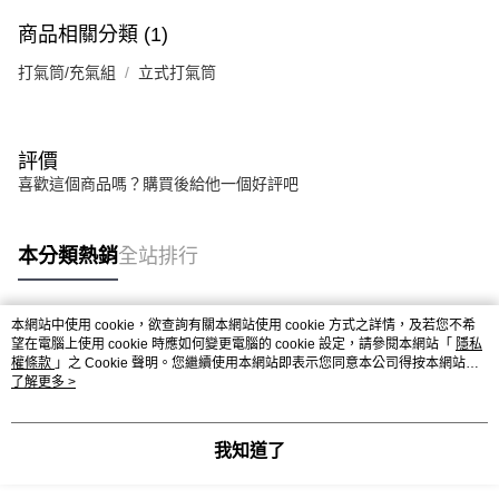
商品相關分類 (1)
打氣筒/充氣組
立式打氣筒
評價
喜歡這個商品嗎？購買後給他一個好評吧
本分類熱銷
全站排行
本網站中使用 cookie，欲查詢有關本網站使用 cookie 方式之詳情，及若您不希
熱門標籤
望在電腦上使用 cookie 時應如何變更電腦的 cookie 設定，請參閱本網站「
隱私
權條款
」之 Cookie 聲明。您繼續使用本網站即表示您同意本公司得按本網站使
用條款之 Cookie 聲明使用 cookie。
了解更多 >
我知道了