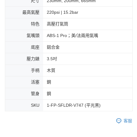
尺寸
230mm, 200mm, 665mm
最高氣壓
220psi | 15.2bar
特色
高壓打氣筒
氣嘴頭
ABS-1 Pro；美/法兩用氣嘴
底座
鋁合金
壓力錶
3.5吋
手柄
木質
活塞
鋼
管身
鋼
SKU
1-FP-SFLDR-V747 (平光黑)
客服