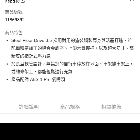
商品特色
Apple Pay
商品編號
AFTEE先享後付
11869892
相關說明
【關於「AFTEE先享後付」】
ATM付款
商品特色
AFTEE先享後付是「在收到商品之後才付款」的支付方式。 讓您購物簡單
便利好安心！
Steel Floor Drive 3.5 採用耐用的塗裝鋼製筒身與活塞打造，並
１．簡單：不需註冊會員、不需綁卡、不需儲值。
運送方式
配備精密加工的鋁合金底座、上漆木質握把，以及超大尺寸、高
２．便利：只要手機號碼，簡訊認證，即可結帳。
３．安心：先確認商品／服務後，再付款。
精度的指針式壓力錶
本島宅配
加長型軟管設計，無論您的自行車停放在地面、車架攜車架上，
每筆NT$200
【「AFTEE先享後付」結帳流程】
或維修架上，都能輕鬆進行充氣
１．於結帳方式選擇「AFTEE先享後付」後，將跳轉至「AFTEE先享後付」
離島宅配（澎湖、金門、馬祖、小琉球、綠島、蘭嶼）
結帳頁面，進行簡訊認證並確認金額後，即可完成結帳。
產品配備 ABS-1 Pro 氣嘴頭
２．訂單成立數日內，您將收到繳費通知簡訊。
每筆NT$450
３．收到繳費通知簡訊後14天內，點擊此簡訊中的連結，可透過四大超商／
ATM／網路銀行／等多元方式進行付款，方視為交易完成。
※ 請注意：結帳手續完成當下不需立刻繳費，但若您需要取消訂單，請聯絡
購買商品的店家。未經商家同意取消之訂單仍視為有效，需透過AFTEE先享
詳細說明
商品規格
相關推薦
後付繳納相關費用。
※ 交易是否成功請以「AFTEE先享後付 」之結帳頁面顯示為準，若有關於
是否繳費成功／繳費後需取消欲退款等相關疑問，請聯繫「AFTEE先享後付
客戶支援中心」
https://netprotections.freshdesk.com/support/home
【注意事項】