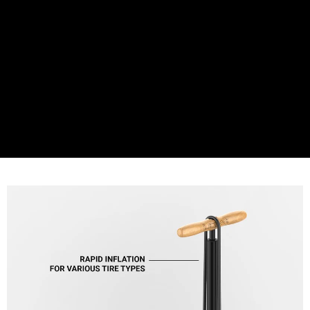
１．透過由恩沛科技股份有限公司提供之「AFTEE先享後付」服務完成之交
易，需依本服務之必要範圍內提供個人資料，並將交易相關給付款項請求債
權轉讓予恩沛科技股份有限公司。
２．關於個人資料處理事宜，請瀏覽以下網址：
https://aftee.tw/terms/#terms3
３．未成年的使用者請事先徵得法定代理人或監護人之同意方可使用
「AFTEE先享後付」，若未經同意申辦者引起之損失，本公司不負相關責
任。
４．使用「AFTEE先享後付」時，將依據個別帳號之用戶狀況，依本公司即
時審查核予不同之上限額度；若仍有額度不足之情形，本公司將視審查結果
請求用戶進行身份認證。
５．嚴禁一人註冊多個帳號或使用他人資訊註冊。若發現惡意使用之情形，
恩沛科技股份有限公司將有權停止該用戶之使用額度並採取法律行動。