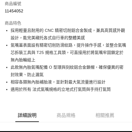
商品編號
Apple Pay
11454052
AFTEE先享後付
相關說明
商品特色
【關於「AFTEE先享後付」】
採用輕量且耐用的 CNC 精密切削鋁合金製成，兼具高質感外觀
ATM付款
AFTEE先享後付是「在收到商品之後才付款」的支付方式。 讓您購物簡單
設計，能完美襯托各式自行車的整體美感
便利好安心！
１．簡單：不需註冊會員、不需綁卡、不需儲值。
氣嘴蓋表面設有精密切削防滑紋路，提升操作手感，並整合氣嘴
運送方式
２．便利：只要手機號碼，簡訊認證，即可結帳。
芯拆裝工具與 T25 規格工具頭，可直接用於將氣嘴牢固鎖定於
３．安心：先確認商品／服務後，再付款。
全家取貨付款
無內胎輪組上
每筆NT$60
【「AFTEE先享後付」結帳流程】
此款無內胎氣嘴配備 O 型環與刻紋鋁合金鎖帽，確保優異的密
１．於結帳方式選擇「AFTEE先享後付」後，將跳轉至「AFTEE先享後付」
封效果、防止漏氣
付款後－全家取貨
結帳頁面，進行簡訊認證並確認金額後，即可完成結帳。
２．訂單成立數日內，您將收到繳費通知簡訊。
相容各類無內胎補胎液，並針對最大氣流量進行設計
每筆NT$60
３．收到繳費通知簡訊後14天內，點擊此簡訊中的連結，可透過四大超商／
適用於所有 法式氣嘴規格的立地式打氣筒與手持打氣筒
ATM／網路銀行／等多元方式進行付款，方視為交易完成。
7-11取貨付款
※ 請注意：結帳手續完成當下不需立刻繳費，但若您需要取消訂單，請聯絡
每筆NT$60
購買商品的店家。未經商家同意取消之訂單仍視為有效，需透過AFTEE先享
後付繳納相關費用。
付款後－7-11取貨
※ 交易是否成功請以「AFTEE先享後付 」之結帳頁面顯示為準，若有關於
詳細說明
商品規格
相關推薦
是否繳費成功／繳費後需取消欲退款等相關疑問，請聯繫「AFTEE先享後付
每筆NT$60
客戶支援中心」
https://netprotections.freshdesk.com/support/home