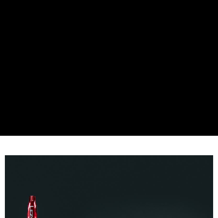
本島宅配
【注意事項】
１．透過由恩沛科技股份有限公司提供之「AFTEE先享後付」服務完成之交
每筆NT$200
易，需依本服務之必要範圍內提供個人資料，並將交易相關給付款項請求債
權轉讓予恩沛科技股份有限公司。
離島宅配（澎湖、金門、馬祖、小琉球、綠島、蘭嶼）
２．關於個人資料處理事宜，請瀏覽以下網址：
每筆NT$450
https://aftee.tw/terms/#terms3
３．未成年的使用者請事先徵得法定代理人或監護人之同意方可使用
「AFTEE先享後付」，若未經同意申辦者引起之損失，本公司不負相關責
任。
４．使用「AFTEE先享後付」時，將依據個別帳號之用戶狀況，依本公司即
時審查核予不同之上限額度；若仍有額度不足之情形，本公司將視審查結果
請求用戶進行身份認證。
５．嚴禁一人註冊多個帳號或使用他人資訊註冊。若發現惡意使用之情形，
恩沛科技股份有限公司將有權停止該用戶之使用額度並採取法律行動。