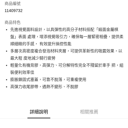
商品編號
Apple Pay
11409732
AFTEE先享後付
相關說明
商品特色
【關於「AFTEE先享後付」】
先進視覺面料設計，以具彈性的高分子材料搭配「緞面金屬棋
ATM付款
AFTEE先享後付是「在收到商品之後才付款」的支付方式。 讓您購物簡單
盤」表面 處理，增添視覺吸引力，確保每一層緊密相疊，提供柔
便利好安心！
１．簡單：不需註冊會員、不需綁卡、不需儲值。
順細緻的手感， 有效提升操控性能
運送方式
２．便利：只要手機號碼，簡訊認證，即可結帳。
多層次高密度複合發泡材料夾層，可提供革新性的吸震效果，以
３．安心：先確認商品／服務後，再付款。
全家取貨付款
最大程 度地減少騎行疲勞
每筆NT$60
【「AFTEE先享後付」結帳流程】
輕量化有機背膠，高彈力、可分解特性完全不殘留於車手 把，組
１．於結帳方式選擇「AFTEE先享後付」後，將跳轉至「AFTEE先享後付」
裝便利效率佳
付款後－全家取貨
結帳頁面，進行簡訊認證並確認金額後，即可完成結帳。
２．訂單成立數日內，您將收到繳費通知簡訊。
膨脹鎖固式塞蓋，可靠不脫落，可重複使用
每筆NT$60
３．收到繳費通知簡訊後14天內，點擊此簡訊中的連結，可透過四大超商／
高彈力收尾膠帶，遇熱不變形、不脫膠
ATM／網路銀行／等多元方式進行付款，方視為交易完成。
7-11取貨付款
※ 請注意：結帳手續完成當下不需立刻繳費，但若您需要取消訂單，請聯絡
每筆NT$60
購買商品的店家。未經商家同意取消之訂單仍視為有效，需透過AFTEE先享
後付繳納相關費用。
付款後－7-11取貨
※ 交易是否成功請以「AFTEE先享後付 」之結帳頁面顯示為準，若有關於
詳細說明
相關推薦
是否繳費成功／繳費後需取消欲退款等相關疑問，請聯繫「AFTEE先享後付
每筆NT$60
客戶支援中心」
https://netprotections.freshdesk.com/support/home