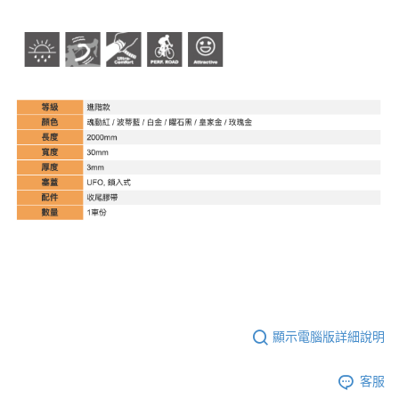
本島宅配
【注意事項】
１．透過由恩沛科技股份有限公司提供之「AFTEE先享後付」服務完成之交
每筆NT$200
易，需依本服務之必要範圍內提供個人資料，並將交易相關給付款項請求債
權轉讓予恩沛科技股份有限公司。
離島宅配（澎湖、金門、馬祖、小琉球、綠島、蘭嶼）
２．關於個人資料處理事宜，請瀏覽以下網址：
每筆NT$450
https://aftee.tw/terms/#terms3
３．未成年的使用者請事先徵得法定代理人或監護人之同意方可使用
「AFTEE先享後付」，若未經同意申辦者引起之損失，本公司不負相關責
任。
４．使用「AFTEE先享後付」時，將依據個別帳號之用戶狀況，依本公司即
時審查核予不同之上限額度；若仍有額度不足之情形，本公司將視審查結果
請求用戶進行身份認證。
５．嚴禁一人註冊多個帳號或使用他人資訊註冊。若發現惡意使用之情形，
恩沛科技股份有限公司將有權停止該用戶之使用額度並採取法律行動。
顯示電腦版詳細說明
客服