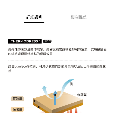
後付繳納相關費用。
付款後－7-11取貨
※ 交易是否成功請以「AFTEE先享後付 」之結帳頁面顯示為準，若有關於
是否繳費成功／繳費後需取消欲退款等相關疑問，請聯繫「AFTEE先享後付
每筆NT$60
客戶支援中心」
https://netprotections.freshdesk.com/support/home
詳細說明
相關推薦
本島宅配
【注意事項】
１．透過由恩沛科技股份有限公司提供之「AFTEE先享後付」服務完成之交
每筆NT$200
易，需依本服務之必要範圍內提供個人資料，並將交易相關給付款項請求債
權轉讓予恩沛科技股份有限公司。
離島宅配（澎湖、金門、馬祖、小琉球、綠島、蘭嶼）
２．關於個人資料處理事宜，請瀏覽以下網址：
每筆NT$450
https://aftee.tw/terms/#terms3
３．未成年的使用者請事先徵得法定代理人或監護人之同意方可使用
「AFTEE先享後付」，若未經同意申辦者引起之損失，本公司不負相關責
任。
４．使用「AFTEE先享後付」時，將依據個別帳號之用戶狀況，依本公司即
時審查核予不同之上限額度；若仍有額度不足之情形，本公司將視審查結果
請求用戶進行身份認證。
５．嚴禁一人註冊多個帳號或使用他人資訊註冊。若發現惡意使用之情形，
恩沛科技股份有限公司將有權停止該用戶之使用額度並採取法律行動。