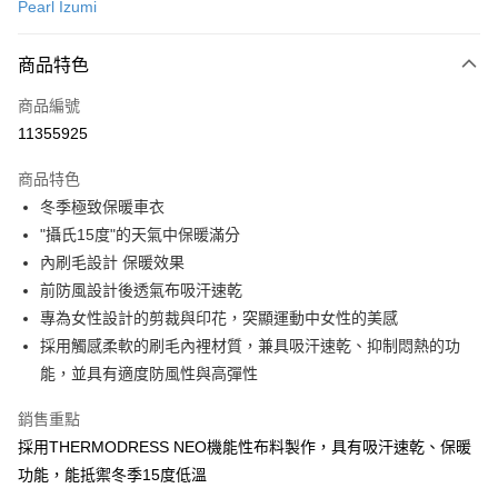
Pearl Izumi
超商取貨付款
商品特色
LINE Pay
商品編號
Apple Pay
11355925
AFTEE先享後付
相關說明
商品特色
【關於「AFTEE先享後付」】
冬季極致保暖車衣
ATM付款
AFTEE先享後付是「在收到商品之後才付款」的支付方式。 讓您購物簡單
"攝氏15度"的天氣中保暖滿分
便利好安心！
１．簡單：不需註冊會員、不需綁卡、不需儲值。
內刷毛設計 保暖效果
運送方式
２．便利：只要手機號碼，簡訊認證，即可結帳。
前防風設計後透氣布吸汗速乾
３．安心：先確認商品／服務後，再付款。
全家取貨付款
專為女性設計的剪裁與印花，突顯運動中女性的美感
每筆NT$60
【「AFTEE先享後付」結帳流程】
採用觸感柔軟的刷毛內裡材質，兼具吸汗速乾、抑制悶熱的功
１．於結帳方式選擇「AFTEE先享後付」後，將跳轉至「AFTEE先享後付」
能，並具有適度防風性與高彈性
付款後－全家取貨
結帳頁面，進行簡訊認證並確認金額後，即可完成結帳。
２．訂單成立數日內，您將收到繳費通知簡訊。
每筆NT$60
銷售重點
３．收到繳費通知簡訊後14天內，點擊此簡訊中的連結，可透過四大超商／
ATM／網路銀行／等多元方式進行付款，方視為交易完成。
採用THERMODRESS NEO機能性布料製作，具有吸汗速乾、保暖
7-11取貨付款
※ 請注意：結帳手續完成當下不需立刻繳費，但若您需要取消訂單，請聯絡
功能，能抵禦冬季15度低溫
每筆NT$60
購買商品的店家。未經商家同意取消之訂單仍視為有效，需透過AFTEE先享