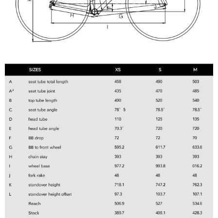
購買商品的店家。未經商家同意取消之訂單仍視為有效，需透過AFTEE先享
後付繳納相關費用。
※ 交易是否成功請以「AFTEE先享後付 」之結帳頁面顯示為準，若有關於
是否繳費成功／繳費後需取消欲退款等相關疑問，請聯繫「AFTEE先享後付
客戶支援中心」
https://netprotections.freshdesk.com/support/home
【注意事項】
１．透過由恩沛科技股份有限公司提供之「AFTEE先享後付」服務完成之交
易，需依本服務之必要範圍內提供個人資料，並將交易相關給付款項請求債
權轉讓予恩沛科技股份有限公司。
２．關於個人資料處理事宜，請瀏覽以下網址：
https://aftee.tw/terms/#terms3
３．未成年的使用者請事先徵得法定代理人或監護人之同意方可使用
「AFTEE先享後付」，若未經同意申辦者引起之損失，本公司不負相關責
任。
４．使用「AFTEE先享後付」時，將依據個別帳號之用戶狀況，依本公司即
時審查核予不同之上限額度；若仍有額度不足之情形，本公司將視審查結果
請求用戶進行身份認證。
５．嚴禁一人註冊多個帳號或使用他人資訊註冊。若發現惡意使用之情形，
恩沛科技股份有限公司將有權停止該用戶之使用額度並採取法律行動。