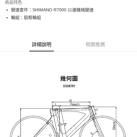
商品特色
6 期 0 利率 每期
NT$4,793
21家銀行
合作金庫商業銀行
第一商業銀行
變速套件：SHIMANO R7000 11速機械變速
華南商業銀行
彰化商業銀行
12 期 0 利率 每期
NT$2,396
21家銀行
合作金庫商業銀行
第一商業銀行
輪組：鋁框輪組
上海商業儲蓄銀行
台北富邦商業銀行
華南商業銀行
彰化商業銀行
合作金庫商業銀行
第一商業銀行
LINE Pay
國泰世華商業銀行
兆豐國際商業銀行
上海商業儲蓄銀行
台北富邦商業銀行
華南商業銀行
彰化商業銀行
臺灣中小企業銀行
台中商業銀行
國泰世華商業銀行
兆豐國際商業銀行
Apple Pay
上海商業儲蓄銀行
台北富邦商業銀行
匯豐（台灣）商業銀行
華泰商業銀行
臺灣中小企業銀行
台中商業銀行
國泰世華商業銀行
兆豐國際商業銀行
聯邦商業銀行
遠東國際商業銀行
詳細說明
相關推薦
匯豐（台灣）商業銀行
華泰商業銀行
AFTEE先享後付
臺灣中小企業銀行
台中商業銀行
元大商業銀行
永豐商業銀行
聯邦商業銀行
遠東國際商業銀行
相關說明
匯豐（台灣）商業銀行
華泰商業銀行
玉山商業銀行
星展（台灣）商業銀行
元大商業銀行
永豐商業銀行
聯邦商業銀行
遠東國際商業銀行
【關於「AFTEE先享後付」】
台新國際商業銀行
中國信託商業銀行
玉山商業銀行
星展（台灣）商業銀行
ATM付款
AFTEE先享後付是「在收到商品之後才付款」的支付方式。 讓您購物簡單
元大商業銀行
永豐商業銀行
台灣樂天信用卡公司
台新國際商業銀行
中國信託商業銀行
便利好安心！
玉山商業銀行
星展（台灣）商業銀行
１．簡單：不需註冊會員、不需綁卡、不需儲值。
台灣樂天信用卡公司
台新國際商業銀行
中國信託商業銀行
運送方式
２．便利：只要手機號碼，簡訊認證，即可結帳。
台灣樂天信用卡公司
３．安心：先確認商品／服務後，再付款。
本島宅配
每筆NT$200
【「AFTEE先享後付」結帳流程】
１．於結帳方式選擇「AFTEE先享後付」後，將跳轉至「AFTEE先享後付」
離島宅配（澎湖、金門、馬祖、小琉球、綠島、蘭嶼）
結帳頁面，進行簡訊認證並確認金額後，即可完成結帳。
２．訂單成立數日內，您將收到繳費通知簡訊。
每筆NT$450
３．收到繳費通知簡訊後14天內，點擊此簡訊中的連結，可透過四大超商／
ATM／網路銀行／等多元方式進行付款，方視為交易完成。
※ 請注意：結帳手續完成當下不需立刻繳費，但若您需要取消訂單，請聯絡