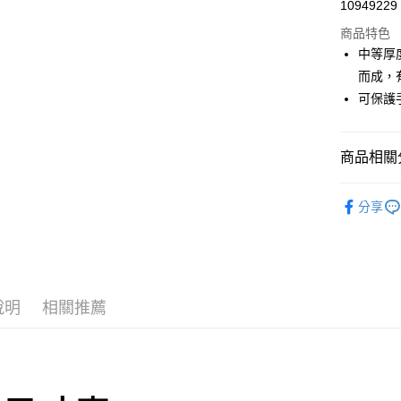
Apple Pay
10949229
商品特色
AFTEE先
中等厚
相關說明
【關於「A
而成，
ATM付款
AFTEE
可保護
便利好安
１．簡單
２．便利
運送方式
３．安心
商品相關分
全家取貨
【「AFT
人身部品
每筆NT$6
１．於結帳
分享
付」結帳
付款後－
２．訂單
３．收到繳
每筆NT$6
／ATM／
※ 請注意
7-11取貨
絡購買商品
說明
相關推薦
先享後付
每筆NT$6
※ 交易是
是否繳費成
付款後－7
付客戶支
每筆NT$6
【注意事