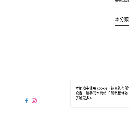
本分類
本網站中使用 cookie，欲查詢有關
設定，請參閱本網站「
隱私權條款
使用 cookie。
了解更多 >