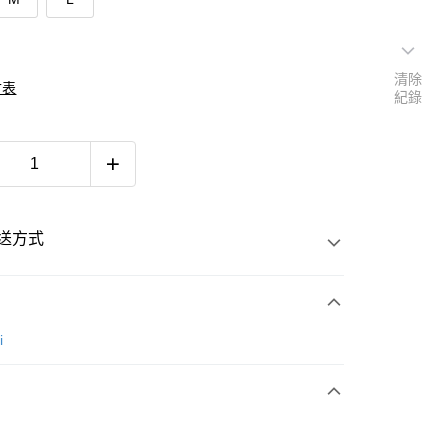
清除
寸表
紀錄
送方式
次付款
i
付款