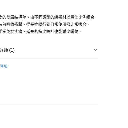
享後付
度的雙層結構墊，由不同類型的緩衝材以最佳比例組合
FTEE先享後付」】
有效吸收衝擊，從長途騎行到日常使用都非常適合。
先享後付是「在收到商品之後才付款」的支付方式。 讓您購物簡單
手掌免於疼痛，延長的指尖設計也能減少曬傷。
心！
：不需註冊會員、不需綁卡、不需儲值。
：只要手機號碼，簡訊認證，即可結帳。
：先確認商品／服務後，再付款。
類 (1)
付款
EE先享後付」結帳流程】
女｜ 手套
0
方式選擇「AFTEE先享後付」後，將跳轉至「AFTEE先享後
客服
頁面，進行簡訊認證並確認金額後，即可完成結帳。
全家取貨
成立數日內，您將收到繳費通知簡訊。
費通知簡訊後14天內，點擊此簡訊中的連結，可透過四大超商
0
網路銀行／等多元方式進行付款，方視為交易完成。
：結帳手續完成當下不需立刻繳費，但若您需要取消訂單，請聯
付款
的店家。未經商家同意取消之訂單仍視為有效，需透過AFTEE
繳納相關費用。
0
否成功請以「AFTEE先享後付 」之結帳頁面顯示為準，若有關於
功／繳費後需取消欲退款等相關疑問，請聯繫「AFTEE先享後
-11取貨
援中心」
https://netprotections.freshdesk.com/support/home
0
項】