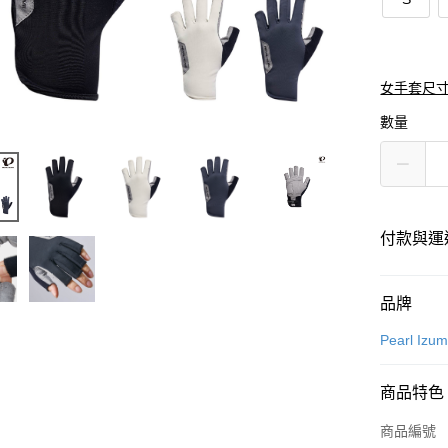
女手套尺
數量
付款與運
付款方式
品牌
信用卡一
Pearl Izum
超商取貨
商品特色
LINE Pay
商品編號