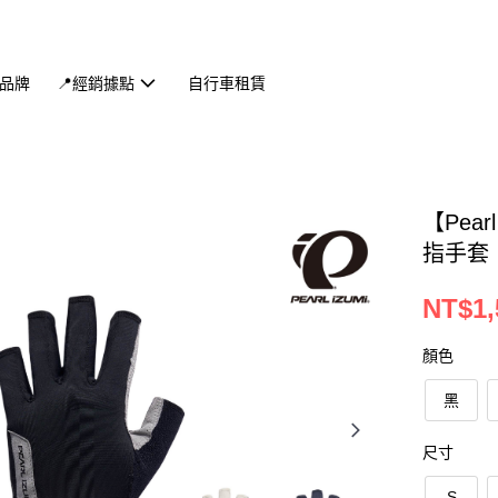
品牌
📍經銷據點
自行車租賃
【Pear
指手套
NT$1,
顏色
黑
尺寸
S