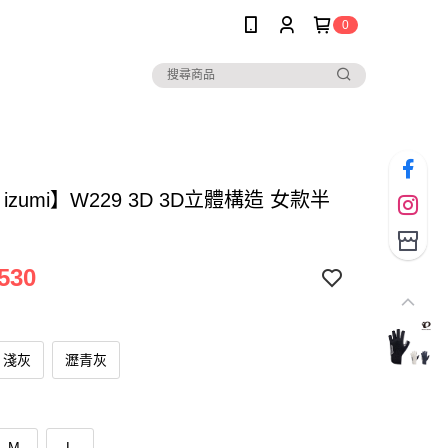
0
l izumi】W229 3D 3D立體構造 女款半
530
淺灰
瀝青灰
M
L