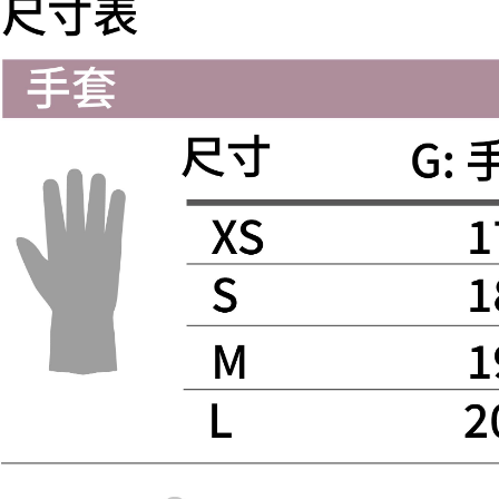
本島宅配
１．透過由
交易，需
每筆NT$2
求債權轉
２．關於
離島宅配
https://aft
每筆NT$4
３．未成
「AFTE
任。
４．使用「
即時審查
結果請求
５．嚴禁
形，恩沛
動。