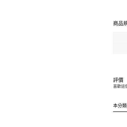
商品
評價
喜歡這
本分類