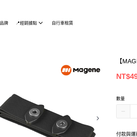
品牌
📍經銷據點
自行車租賃
【MAG
NT$4
數量
付款與運