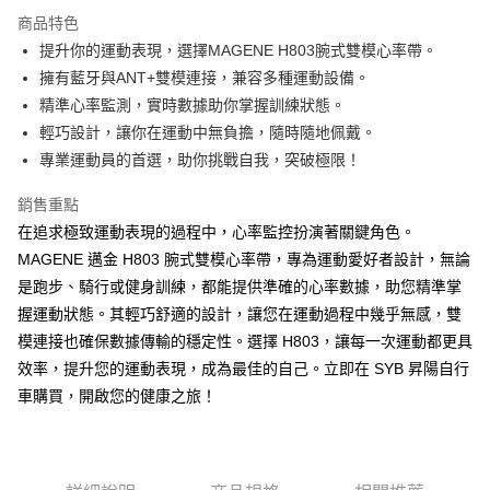
相關說明
商品特色
【關於「AFTEE先享後付」】
提升你的運動表現，選擇MAGENE H803腕式雙模心率帶。
ATM付款
AFTEE先享後付是「在收到商品之後才付款」的支付方式。 讓您購物簡單
擁有藍牙與ANT+雙模連接，兼容多種運動設備。
便利好安心！
１．簡單：不需註冊會員、不需綁卡、不需儲值。
精準心率監測，實時數據助你掌握訓練狀態。
運送方式
２．便利：只要手機號碼，簡訊認證，即可結帳。
輕巧設計，讓你在運動中無負擔，隨時隨地佩戴。
３．安心：先確認商品／服務後，再付款。
全家取貨付款
專業運動員的首選，助你挑戰自我，突破極限！
每筆NT$60
【「AFTEE先享後付」結帳流程】
１．於結帳方式選擇「AFTEE先享後付」後，將跳轉至「AFTEE先享後付」
銷售重點
付款後－全家取貨
結帳頁面，進行簡訊認證並確認金額後，即可完成結帳。
在追求極致運動表現的過程中，心率監控扮演著關鍵角色。
２．訂單成立數日內，您將收到繳費通知簡訊。
每筆NT$60
MAGENE 邁金 H803 腕式雙模心率帶，專為運動愛好者設計，無論
３．收到繳費通知簡訊後14天內，點擊此簡訊中的連結，可透過四大超商／
ATM／網路銀行／等多元方式進行付款，方視為交易完成。
是跑步、騎行或健身訓練，都能提供準確的心率數據，助您精準掌
7-11取貨付款
※ 請注意：結帳手續完成當下不需立刻繳費，但若您需要取消訂單，請聯絡
握運動狀態。其輕巧舒適的設計，讓您在運動過程中幾乎無感，雙
每筆NT$60
購買商品的店家。未經商家同意取消之訂單仍視為有效，需透過AFTEE先享
後付繳納相關費用。
模連接也確保數據傳輸的穩定性。選擇 H803，讓每一次運動都更具
付款後－7-11取貨
※ 交易是否成功請以「AFTEE先享後付 」之結帳頁面顯示為準，若有關於
效率，提升您的運動表現，成為最佳的自己。立即在 SYB 昇陽自行
是否繳費成功／繳費後需取消欲退款等相關疑問，請聯繫「AFTEE先享後付
每筆NT$60
車購買，開啟您的健康之旅！
客戶支援中心」
https://netprotections.freshdesk.com/support/home
本島宅配
【注意事項】
１．透過由恩沛科技股份有限公司提供之「AFTEE先享後付」服務完成之交
每筆NT$200
易，需依本服務之必要範圍內提供個人資料，並將交易相關給付款項請求債