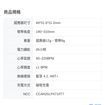
商品規格
感應器尺寸
44*31.6*11.2mm
臂帶長度
190~310mm
重量
感應器12g、臂帶9g
電力續航
45小時
心率區間
40~220BPM
心率精度
±1 BPM
無線連接
藍芽 4.2, ANT+
充電方式
磁吸充電
NCC
CCAH25LP4710T7