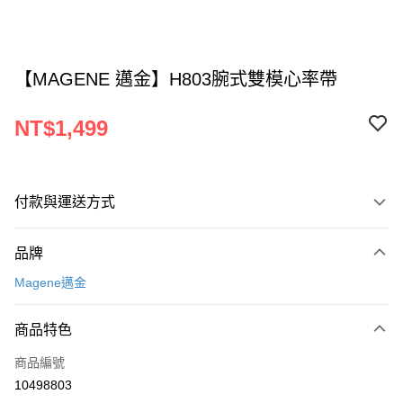
【MAGENE 邁金】H803腕式雙模心率帶
NT$1,499
付款與運送方式
付款方式
品牌
信用卡一次付款
Magene邁金
超商取貨付款
商品特色
LINE Pay
商品編號
Apple Pay
10498803
AFTEE先享後付