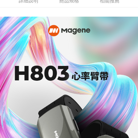
詳細說明
商品規格
相關推薦
權轉讓予恩沛科技股份有限公司。
離島宅配（澎湖、金門、馬祖、小琉球、綠島、蘭嶼）
２．關於個人資料處理事宜，請瀏覽以下網址：
每筆NT$450
https://aftee.tw/terms/#terms3
３．未成年的使用者請事先徵得法定代理人或監護人之同意方可使用
「AFTEE先享後付」，若未經同意申辦者引起之損失，本公司不負相關責
任。
４．使用「AFTEE先享後付」時，將依據個別帳號之用戶狀況，依本公司即
時審查核予不同之上限額度；若仍有額度不足之情形，本公司將視審查結果
請求用戶進行身份認證。
５．嚴禁一人註冊多個帳號或使用他人資訊註冊。若發現惡意使用之情形，
恩沛科技股份有限公司將有權停止該用戶之使用額度並採取法律行動。