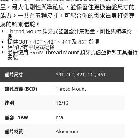
量，最大化剛性與準確度，並保留住更換齒盤尺寸的
能力。一共有五種尺寸，可配合你的需求量身打造專
屬的騎乘體驗。
Thread Mount 鎖牙式齒盤設計集輕量、剛性與精準於一
身
提供 38T、40T、42T、44T 及 46T 選項
相容所有平頂式鏈條
必需使用 SRAM Thread Mount 鎖牙式齒盤拆卸工具進行
安裝
齒片尺寸
38T, 40T, 42T, 44T, 46T
鎖孔直徑 (BCD)
Thread Mount
速別
12/13
YAW
n/a
兼容 -
Aluminum
齒片材質