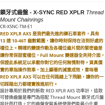
後付繳納相關費用。
※ 交易是否成功請以「AFTEE先享後付 」之結帳頁面顯示為準，若有關於
是否繳費成功／繳費後需取消欲退款等相關疑問，請聯繫「AFTEE先享後付
鎖牙式齒盤 -
X-SYNC RED XPLR
Thread
客戶支援中心」
https://netprotections.freshdesk.com/support/home
Mount Chainrings
【注意事項】
CR-XSNC-TM-E1
１．透過由恩沛科技股份有限公司提供之「AFTEE先享後付」服務完成之交
易，需依本服務之必要範圍內提供個人資料，並將交易相關給付款項請求債
RED XPLR AXS 是我們最先進的礫石車套件，具有
權轉讓予恩沛科技股份有限公司。
13 速 10-46T 齒數範圍，讓你時刻保持在洽到好處的
２．關於個人資料處理事宜，請瀏覽以下網址：
https://aftee.tw/terms/#terms3
檔位上。精確的變速作動及各檔位齒片間的緊密齒差
３．未成年的使用者請事先徵得法定代理人或監護人之同意方可使用
「AFTEE先享後付」，若未經同意申辦者引起之損失，本公司不負相關責
讓你常保甜蜜檔位，Full Mount 變速器全夾持介面，
任。
保證此系統足以承載你對它的任何無情對待。貨真價
４．使用「AFTEE先享後付」時，將依據個別帳號之用戶狀況，依本公司即
時審查核予不同之上限額度；若仍有額度不足之情形，本公司將視審查結果
實的單指操作煞車，加上顯著的減重成效，意味著
請求用戶進行身份認證。
５．嚴禁一人註冊多個帳號或使用他人資訊註冊。若發現惡意使用之情形，
RED XPLR AXS 可以在任何路線上下飛馳，讓你的一
恩沛科技股份有限公司將有權停止該用戶之使用額度並採取法律行動。
切踩踏出力都確實推進前行。
設計專用於我們的新款 RED XPLR AXS 功率計，這款
可替換齒盤是專門為搭配 Thread Mount 鎖牙式爪盤
設計而打造。它的齒盤安裝系統使我們能最小化重