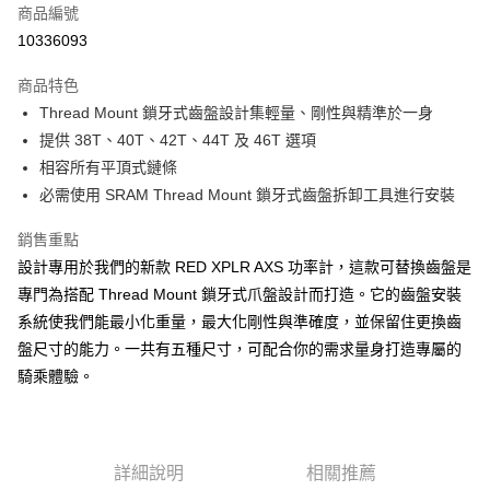
6 期 0 利率 每期
NT$838
21家銀行
合作金庫商業銀行
第一商業銀行
商品編號
華南商業銀行
彰化商業銀行
12 期 0 利率 每期
NT$419
21家銀行
合作金庫商業銀行
第一商業銀行
10336093
上海商業儲蓄銀行
台北富邦商業銀行
華南商業銀行
彰化商業銀行
合作金庫商業銀行
第一商業銀行
LINE Pay
國泰世華商業銀行
兆豐國際商業銀行
上海商業儲蓄銀行
台北富邦商業銀行
商品特色
華南商業銀行
彰化商業銀行
臺灣中小企業銀行
台中商業銀行
國泰世華商業銀行
兆豐國際商業銀行
Thread Mount 鎖牙式齒盤設計集輕量、剛性與精準於一身
Apple Pay
上海商業儲蓄銀行
台北富邦商業銀行
匯豐（台灣）商業銀行
華泰商業銀行
臺灣中小企業銀行
台中商業銀行
國泰世華商業銀行
兆豐國際商業銀行
提供 38T、40T、42T、44T 及 46T 選項
聯邦商業銀行
遠東國際商業銀行
匯豐（台灣）商業銀行
華泰商業銀行
AFTEE先享後付
臺灣中小企業銀行
台中商業銀行
元大商業銀行
永豐商業銀行
相容所有平頂式鏈條
聯邦商業銀行
遠東國際商業銀行
相關說明
匯豐（台灣）商業銀行
華泰商業銀行
玉山商業銀行
星展（台灣）商業銀行
必需使用 SRAM Thread Mount 鎖牙式齒盤拆卸工具進行安裝
元大商業銀行
永豐商業銀行
聯邦商業銀行
遠東國際商業銀行
【關於「AFTEE先享後付」】
台新國際商業銀行
中國信託商業銀行
玉山商業銀行
星展（台灣）商業銀行
ATM付款
AFTEE先享後付是「在收到商品之後才付款」的支付方式。 讓您購物簡單
元大商業銀行
永豐商業銀行
台灣樂天信用卡公司
銷售重點
台新國際商業銀行
中國信託商業銀行
便利好安心！
玉山商業銀行
星展（台灣）商業銀行
１．簡單：不需註冊會員、不需綁卡、不需儲值。
台灣樂天信用卡公司
設計專用於我們的新款 RED XPLR AXS 功率計，這款可替換齒盤是
台新國際商業銀行
中國信託商業銀行
運送方式
２．便利：只要手機號碼，簡訊認證，即可結帳。
專門為搭配 Thread Mount 鎖牙式爪盤設計而打造。它的齒盤安裝
台灣樂天信用卡公司
３．安心：先確認商品／服務後，再付款。
本島宅配
系統使我們能最小化重量，最大化剛性與準確度，並保留住更換齒
每筆NT$200
【「AFTEE先享後付」結帳流程】
盤尺寸的能力。一共有五種尺寸，可配合你的需求量身打造專屬的
１．於結帳方式選擇「AFTEE先享後付」後，將跳轉至「AFTEE先享後付」
騎乘體驗。
離島宅配（澎湖、金門、馬祖、小琉球、綠島、蘭嶼）
結帳頁面，進行簡訊認證並確認金額後，即可完成結帳。
２．訂單成立數日內，您將收到繳費通知簡訊。
每筆NT$450
３．收到繳費通知簡訊後14天內，點擊此簡訊中的連結，可透過四大超商／
ATM／網路銀行／等多元方式進行付款，方視為交易完成。
※ 請注意：結帳手續完成當下不需立刻繳費，但若您需要取消訂單，請聯絡
詳細說明
相關推薦
購買商品的店家。未經商家同意取消之訂單仍視為有效，需透過AFTEE先享